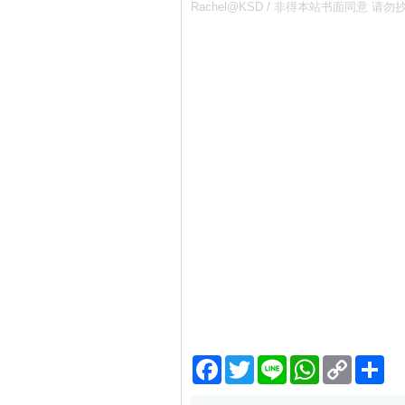
Rachel@KSD / 非得本站书面同
Facebook
Twitter
Line
WhatsApp
Copy
分
Link
享