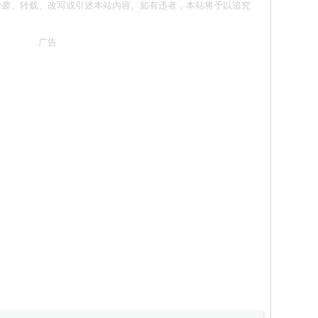
意 请勿抄袭、转载、改写或引述本站内容。如有违者，本站将予以追究
广告