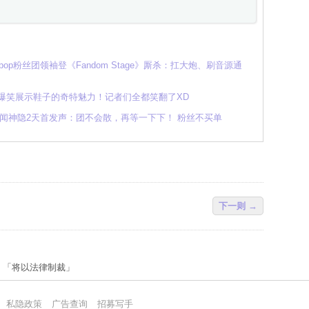
K-pop粉丝团领袖登《Fandom Stage》厮杀：扛大炮、刷音源通
动，爆笑展示鞋子的奇特魅力！记者们全都笑翻了XD
传闻神隐2天首发声：团不会散，再等一下下！ 粉丝不买单
下一则 →
行为 「将以法律制裁」
私隐政策
广告查询
招募写手