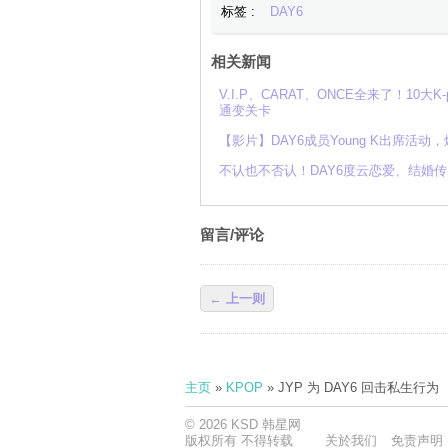
标签 :
DAY6
相关新闻
V.I.P、CARAT、ONCE全来了！10大
通变关卡
【影片】DAY6成员Young K出席活
不认也不否认！DAY6度云恋爱、结婚
留言/评论
← 上一则
主页
»
KPOP
» JYP 为 DAY6 回击私生
© 2026 KSD 韩星网
版权所有 不得转载
关於我们
免责声明