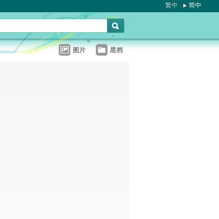
繁中
简中
图片
星档