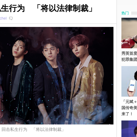
回击私生行为 「将以法律制裁」
热门
chel
秀英首度
犯罪集
「元斌＋
国传奇
来了！
AY6 回击私生行为 「将以法律制裁」