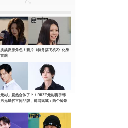
广告
挑战反派角色！新片《特务搞飞机2》化身
团首脑
元彬」竟然合体了？！RIIZE元彬携手韩
美男元斌代言同品牌，韩网疯喊：两个帅哥