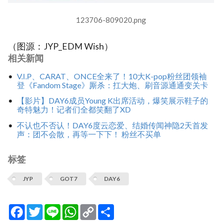
123706-809020.png
（图源：JYP_EDM Wish）
相关新闻
V.I.P、CARAT、ONCE全来了！10大K-pop粉丝团领袖
登《Fandom Stage》厮杀：扛大炮、刷音源通通变关卡
【影片】DAY6成员Young K出席活动，爆笑展示鞋子的
奇特魅力！记者们全都笑翻了XD
不认也不否认！DAY6度云恋爱、结婚传闻神隐2天首发
声：团不会散，再等一下下！ 粉丝不买单
标签
JYP
GOT7
DAY6
Facebook
Twitter
Line
WhatsApp
Copy
分
Link
享