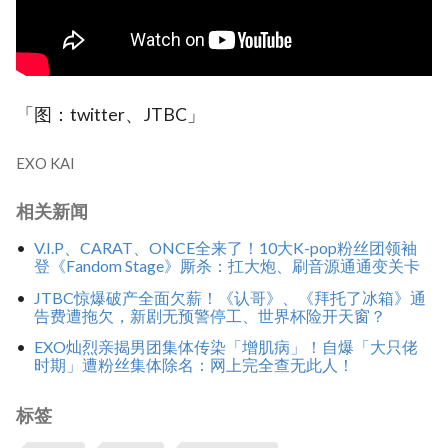
「图：twitter、JTBC」
EXO KAI
相关新闻
V.I.P、CARAT、ONCE全来了！10大K-pop粉丝团领袖
登《Fandom Stage》厮杀：扛大炮、刷音源通通变关卡
JTBC惊爆破产全面欠薪！《认哥》、《拜托了冰箱》通
告费遭拖欠，新剧无预警停工、世界杯险开天窗？
EXO灿烈亲揭男团集体传染「增肌病」！自爆「大只佬
时期」遭粉丝集体除名：网上完全查无此人！
标签