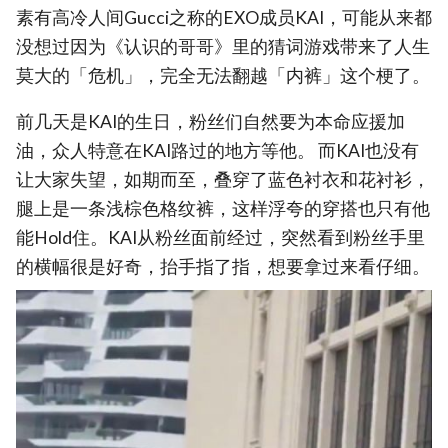
素有高冷人间Gucci之称的EXO成员KAI，可能从来都
没想过因为《认识的哥哥》里的猜词游戏带来了人生
莫大的「危机」，完全无法翻越「内裤」这个梗了。
前几天是KAI的生日，粉丝们自然要为本命应援加
油，众人特意在KAI路过的地方等他。 而KAI也没有
让大家失望，如期而至，叠穿了蓝色衬衣和花衬衫，
腿上是一条浅棕色格纹裤，这样浮夸的穿搭也只有他
能Hold住。KAI从粉丝面前经过，突然看到粉丝手里
的横幅很是好奇，抬手指了指，想要拿过来看仔细。