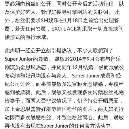
更必须向粉丝们公开，同时公开今后的活动行程。以
及保护好艺人、管理好搜寻引擎网站的关联词。 此
外，粉丝们要求SM娱乐在1月18日之前给出处理答
覆，若无任何答覆，EXO-L ACE将采取一切直接或间
接形式的游行示威。
此声明一经公开立刻引爆热议，不少人联想到了
Super Junior的晟敏。 晟敏於2014年9月公布与音乐
剧演员金思垠热恋，并於同年12月结婚，然而晟敏公
布恋情和婚讯均没有与家人、Super Junior成员和经
纪公司讨论，而事前晟敏多次宣称无意结婚，令粉丝
感到被欺骗。此后，晟敏又被发现多次转赠粉丝礼物
给妻子，而两人受非议情况下，仍坚持公开晒恩爱，
加上金思垠曾赞好羞辱韩国粉丝的图片，两夫妇的行
动因而多次触怒粉丝，才致使粉丝离心。此后，晟敏
再也没有出现在Super Junior的任何官方活动中。