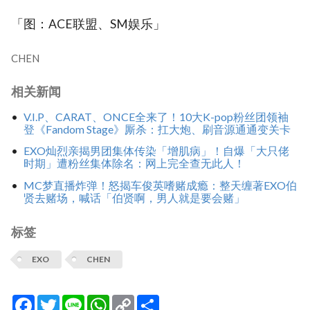
「图：ACE联盟、SM娱乐」
CHEN
相关新闻
V.I.P、CARAT、ONCE全来了！10大K-pop粉丝团领袖
登《Fandom Stage》厮杀：扛大炮、刷音源通通变关卡
EXO灿烈亲揭男团集体传染「增肌病」！自爆「大只佬
时期」遭粉丝集体除名：网上完全查无此人！
MC梦直播炸弹！怒揭车俊英嗜赌成瘾：整天缠著EXO伯
贤去赌场，喊话「伯贤啊，男人就是要会赌」
标签
EXO
CHEN
Facebook
Twitter
Line
WhatsApp
Copy
分