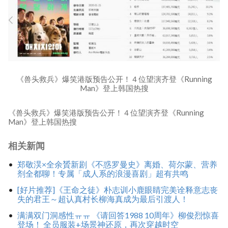
《兽头救兵》爆笑港版预告公开！４位望演齐登《Running
Man》登上韩国热搜
《兽头救兵》爆笑港版预告公开！４位望演齐登《Running
Man》登上韩国热搜
相关新闻
郑敬淏×全余贇新剧《不惑罗曼史》离婚、荷尔蒙、营养
剂全都聊！专属「成人系的浪漫喜剧」超有共鸣
[好片推荐]《王命之徒》朴志训小鹿眼睛完美诠释意志丧
失的君王～超认真村长柳海真成为最后引渡人！
满满双门洞感性ㅠㅠ 《请回答1988 10周年》柳俊烈惊喜
登场！ 全员服装+场景神还原，再次穿越时空