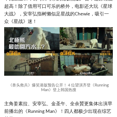
超高！除了借用可口可乐的桥外，电影还大玩《星球
大战》，安宰弘指树懒似足星战的Chewie，吸引一
众《星战》迷！
《兽头救兵》爆笑港版预告公开！４位望演齐登《Running
Man》登上韩国热搜
主角姜素拉、安宰弘、金圣午、全余贇更集体出演早
前播出的《Running Man》！四人都极少出现在综艺