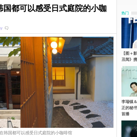
e：在韩国都可以感受日式庭院的小咖
热门
sy
【图＋影
丑闻》携
李瑞镇＆
正的秘书
首播
fee：在韩国都可以感受日式庭院的小咖啡馆