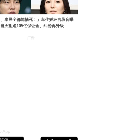
基、泰民全都能搞死！」车佳媛狂言录音曝
当天拒退105亿保证金、纠纷再升级
广告
 App