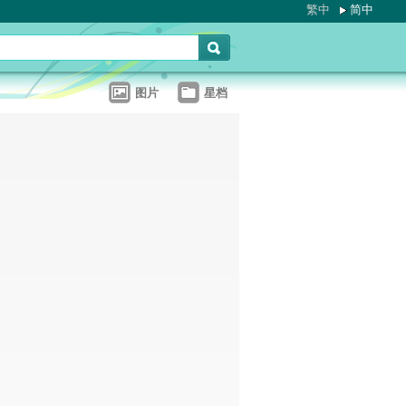
繁中
简中
图片
星档