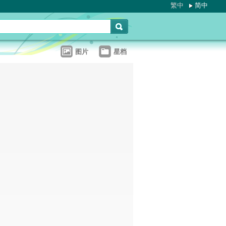
繁中
简中
图片
星档