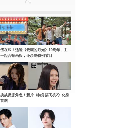
广告
伍在即！适逢《云画的月光》10周年，主
只一起合拍画报，还录制特别节目
挑战反派角色！新片《特务搞飞机2》化身
团首脑