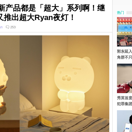
ends新产品都是「超大」系列啊！继
热门
又推出超大Ryan夜灯！
an
253
郭东延入
角群不
秀英首度
犯罪集