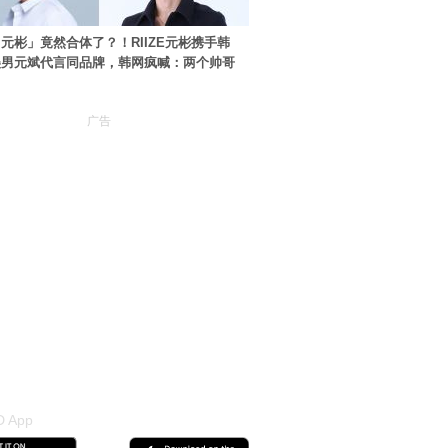
元彬」竟然合体了？！RIIZE元彬携手韩
美男元斌代言同品牌，韩网疯喊：两个帅哥
广告
 App