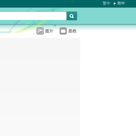
繁中
简中
图片
星档