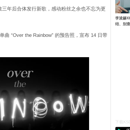
将在解散三年后合体发行新歌，感动粉丝之余也不忘为更
李浚赫X
结、别
 “Over the Rainbow” 的预告照，宣布 14 日带
下载KSD