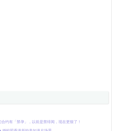
们合约有「禁孕」，以前是禁绯闻，现在更狠了！
体♥ 婚纱照香港所拍美如港片场景