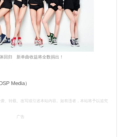
w 合体回归 新单曲收益将全数捐出！
P Media）
意 请勿抄袭、转载、改写或引述本站内容。如有违者，本站将予以追究
广告