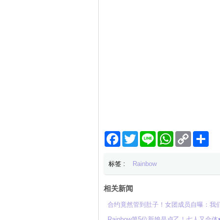
Facebook
Twitter
Line
WhatsApp
Copy
分
Link
享
标签 :
Rainbow
相关新闻
合约竟然管到肚子！女团成员自曝：我
Rainbow第5位新娘是卢乙！七人又合