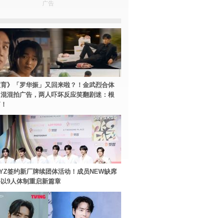
广告
教育》「罗华振」又回来啦？！金武烈合体
中混混拍广告，两人吓坏反应笑翻剧迷：根
篇！
BOYZ签约新厂牌续团体活动！成员NEW缺席
以9人体制重启新篇章