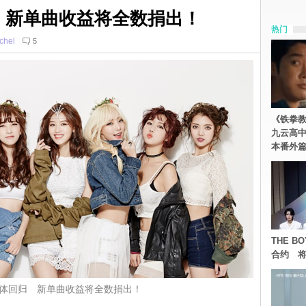
回归 新单曲收益将全数捐出！
热门
chel
5
《铁拳
九云高
本番外
THE 
合约 将
w 合体回归 新单曲收益将全数捐出！