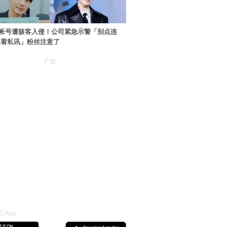
帐号遭骇客入侵！公司紧急示警「别点连
查看私讯」粉丝注意了
广告
 App