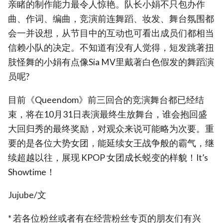
亲睹的制作能力最令人惊艳。队长小娟不只包办作
曲、作词、编曲，竞演前连舞蹈、妆发、舞台氛围都
会一并设想，从节目中的互动也可看出成员们都相当
信赖小队的决定。不知道有没有人觉得，短发跳著扭
肢怪舞的小娟有点像Sia MV里戴著白色假发的舞蹈演
员呢?
目前《Queendom》前三回合的竞演舞台都已经结
束，将在10月31日表演最终生放舞台，谁会抱回盛
大回归秀的最终奖励，对观众来说可能略为次要。重
要的是各位大势女团，能延续女王战争般的霸气，继
续超越以往，展现 KPOP 女团成长蜕变的样貌！It’s
Showtime！
Jujube/文
* 若各位粉丝或者有在经营粉丝专页的朋友们有兴