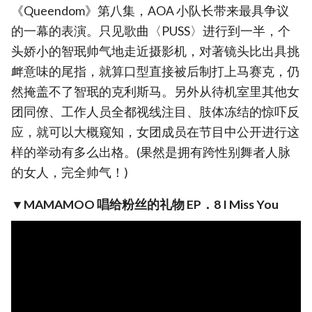
《Queendom》第八集，AOA 小队长带来最具争议
的一幕的表演。只见歌曲〈PUSS〉进行到一半，个
头娇小的智珉帅气地走近摄影机，对著镜头比出具挑
衅意味的尾指，就算口型直接被后制打上马赛克，仍
然掩盖不了智珉的克利斯马。另外从待机室里其他女
团同僚、工作人员全都视线注目、肢体冻结的惊吓反
应，就可以大概窥知，女团成员在节目中公开进行这
样的举动有多么出格。(果然是拥有跨性别舞者人脉
的女人，完全帅气！)
▼MAMAMOO 唱给粉丝的礼物 EP．8 I Miss You