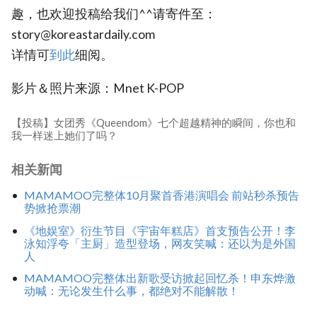
趣，也欢迎投稿给我们^^请寄件至：
story@koreastardaily.com
详情可
到此
细阅。
影片＆照片来源：Mnet K-POP
【投稿】女团秀《Queendom》七个超越精神的瞬间，你也和
我一样迷上她们了吗？
相关新闻
MAMAMOO完整体10月聚首香港演唱会 前站秒杀预告
势掀抢票潮
《地娱室》衍生节目《宇宙年糕店》首支预告公开！李
泳知浮夸「主厨」造型登场，网友笑喊：还以为是外国
人
MAMAMOO完整体出新歌受访掀起回忆杀！申东烨激
动喊：无论发生什么事，都绝对不能解散！