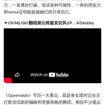
力，一直勇於打破、尝试各种可能性，一再的用实力
和sense证明能超越她们的只有自己。
▼Oh My Girl 翻唱展出韩服哀切风 EP．4 Destiny
《Queendom》节目一大看点，就是各女团对过去主
打歌尝试新的编曲和变换风格的舞蹈。相信不少观众