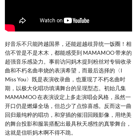
好音乐不只能跨越国界，还能超越歧异统一饭圈！相
信不管是不是木木，都能感受到 MAMAMOO 带来的
超强音乐感染力。事前访问妈木提到粉丝对专辑收录
曲和不朽名曲串烧的表演希望，而最后选择的〈I
Miss You〉既是表演收录曲，也重现了不朽名曲时
期，以极大化唱功填满舞台的呈现型态。初始几集
MAMAMOO 在表演设定上多走演唱会风格，虽然一
开口仍是燃爆全场，但总少了点惊喜感。反而这一曲
回归最纯粹的唱功，和穿插的催泪回顾影像，用绝美
的舞台投影和服装搭配出最具秋天感性的真挚舞台，
这就是信听妈木啊不得不跪。