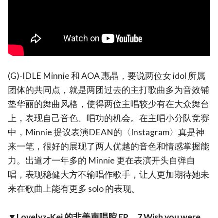
(G)-IDLE Minnie 和 AOA 惠晶，要说两位女 idol 所属
团体的共同点，就是两团过去的主打歌曲多为音效铺
垫华丽的舞曲风格，使得两位主唱较少有在大众舞台
上，表现自己音色、唱功的机会。在主唱小分队竞赛
中，Minnie 提议表演DEAN的〈Instagram〉真是神
来一笔，很好的展现了两人优越的音色和情感掌握能
力。出道才一年多的 Minnie 更在表演开头自弹自
唱，表现稳健大方不输唱作歌手，让人更加期待她未
来在歌曲上能有更多 solo 的表现。
▼Lovelyz-Kei 的非美声唱腔 EP．7 Wish you were