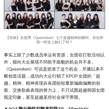
【投稿】女团秀《Queendom》七个超越精神的瞬间，你也和
我一样迷上她们了吗？
事实上除了少数成员幸运有资源，女团在打歌活动以
外，能向大众展现不同歌手面貌的机会并不多。
《Queendom》可说是抓准了这个机会，开播以来不
断创造话题，成功向大众行销了 KPOP 女团的「超
越」精神。精神表现在各团纷纷重新编曲编舞的创
新、交换歌曲表现的努力上，不只试图超越韩国女团
既定印象，甚至超越某些社会保守界限。
▼AOA 舞台跨性别舞者助阵 EP．3 Egotistic