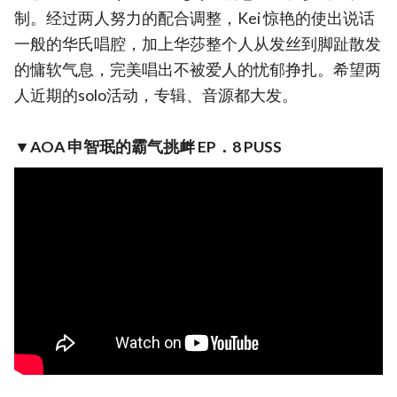
制。经过两人努力的配合调整，Kei 惊艳的使出说话
一般的华氏唱腔，加上华莎整个人从发丝到脚趾散发
的慵软气息，完美唱出不被爱人的忧郁挣扎。希望两
人近期的solo活动，专辑、音源都大发。
▼AOA 申智珉的霸气挑衅 EP．8 PUSS