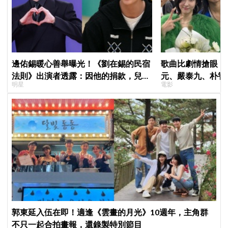
邊佑錫暖心善舉曝光！《劉在錫的民宿
歌曲比劇情搶眼！
法則》出演者透露：因他的捐款，兒童
元、嚴泰九、朴智
明星
電影
患者順利完成治療
曲《Love Is》超
郭東延入伍在即！適逢《雲畫的月光》10週年，主角群
不只一起合拍畫報，還錄製特別節目