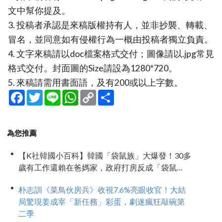
文中幫你提及。
3. 投稿者承認是來稿版權持有人，並非抄襲、轉載、
冒名，並同意如有侵權行為一概由投稿者獨立負責。
4. 文字來稿請以doc檔案格式交付；圖像請以.jpg常見
格式交付。封面圖的Size請設為1280*720。
5. 來稿請需用書面語，及有200或以上字數。
Facebook
Twitter
Line
WhatsApp
Copy
分
Link
享
為您推薦
【K社韓國小百科】韓國「袋鼠族」大爆發！30多
歲有工作還賴在爸媽家，政府打房反成「袋鼠
族」推手
朴志訓《菜鳥伙房兵》收視7.6%亮眼收官！大結
局驚現姜成宰「新任務」彩蛋，劇迷瘋狂敲碗第
二季