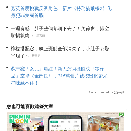
秀英首度挑戰反派角色！新片《特務搞飛機2》化
身犯罪集團首腦
一週有感！肚子整個都消下去了！免節食，排空
順暢就夠
PR・新素簡
檸檬搭配它，臉上斑點全部消失了，小肚子都變
平坦了
PR・新素簡
蘇志燮「女兒」爆紅！新人演員徐貹旼「零作
品」空降《金部長》，316萬舊片被挖出網驚呆：
星味藏不住！
Recommended by
您也可能喜歡這些文章