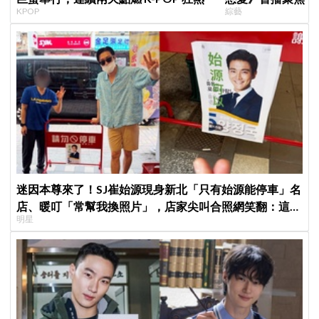
KPOP
綜藝
全場淚崩，初見面
迷因本尊來了！SJ崔始源現身新北「只有始源能停車」名
店、暖叮「常幫我換照片」，店家尖叫合照網笑翻：這輩
明星
子不能脫粉了