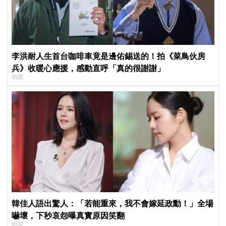
李洪耐人生首台咖啡車竟是邊佑錫送的！拍《菜鳥伙房
兵》收暖心應援，感動直呼「真的很謝謝」
明星
韓佳人語出驚人：「若能重來，我不會嫁延政勳！」全場
嚇壞，下秒哀怨曝真實原因笑翻
明星