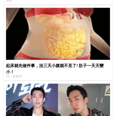
明星
起床就先做件事，沒三天小腹就不見了! 肚子一天天變
小！
PR・新素簡