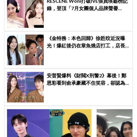
RESCENE Woni打破IVE張員瑛霸榜記
錄，登頂「7月女團個人品牌聲譽
榜」！魔性迷因「巨濟呀吼」全網瘋
傳、逆襲Melon第一
《金特務：本色回歸》徐貹旼近況曝
光！爆紅後仍在章魚燒店打工，店長
驚呼：「妳怎麼會在這裡？」
安普賢爆料《財閥X刑警2》幕後！鄭
恩彩看到俞承豪藏不住笑容，卻認為
安普賢只是「搞笑男」