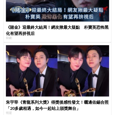
《賭金》迎最終大結局！網友揪最大疑點 朴寶英恐怖黑
化有望再拚視后
韓劇
朱宇宰《青龍系列大獎》得獎後感性發文！曬邊佑錫合照
「20多歲相遇，如今一起站上頒獎舞台」
明星