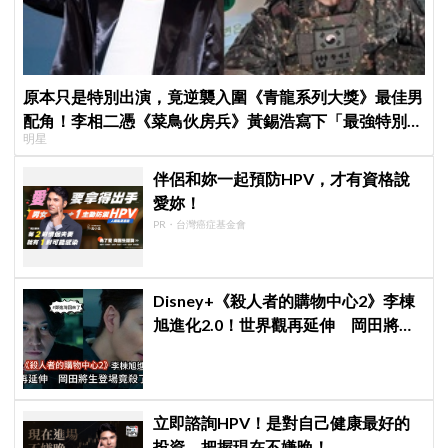
原本只是特別出演，竟逆襲入圍《青龍系列大獎》最佳男
配角！李相二憑《菜鳥伙房兵》黃錫浩寫下「最強特別出
明星
演」傳奇
伴侶和妳一起預防HPV，才有資格說
愛妳！
PR・台灣癌症基金會
Disney+《殺人者的購物中心2》李棟
旭進化2.0！世界觀再延伸 岡田將生
登場竟殺了「他」
立即諮詢HPV！是對自己健康最好的
投資，把握現在不嫌晚！