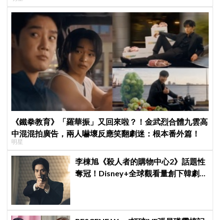
《鐵拳教育》「羅華振」又回來啦？！金武烈合體九雲高
中混混拍廣告，兩人嚇壞反應笑翻劇迷：根本番外篇！
明星
李棟旭《殺人者的購物中心2》話題性
奪冠！Disney+全球觀看量創下韓劇新
紀錄