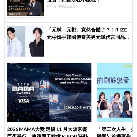
PR・台灣癌症基金會
「元斌＋元彬」竟然合體了？！RIIZE
元彬攜手韓國傳奇美男元斌代言同品
牌，韓網瘋喊：兩個帥哥來了！
2026 MAMA大獎 定檔 11 月大阪京瓷
「第二次人生」如
巨蛋舉行，連續兩天點燃 K-POP 狂熱
戀愛》首播聚焦「