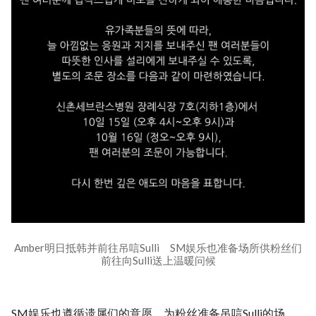
Amber明日抵韩并前往吊唁Sulli SM娱乐也准备场所供粉丝们
前往向Sulli送上温暖问候
SM娱乐也遵循遗属们的意愿，为粉丝准备吊唁Sulli的场