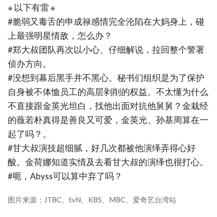
※ 以下有雷 ※
#脆弱又毒舌的申成禄感情完全沦陷在大妈身上，碰
上最强明星情敌，怎么办？
#郑大叔团队再次以小心、仔细解说，拉回整个警署
侦办方向。
#没想到幕后黑手并不黑心。秘书们组织是为了保护
自身被不体恤员工的高层剥削的权益。不太懂为什么
不直接跟金英光坦白，找他出面对抗他舅舅？金栽经
的薇若朴真得是善良又可爱，金英光、孙基周算在一
起了吗？。
#甘大叔演技超细腻，好几次都被他演绎弄得心好
酸。金荷娜知道实情及去看甘大叔的演绎也很打心。
#呃，Abyss可以算中弃了吗？
图片来源：JTBC、tvN、KBS、MBC、爱奇艺台湾站