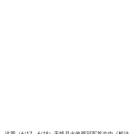
这周（6/17、6/18）无线月火收视冠军首次由《检法