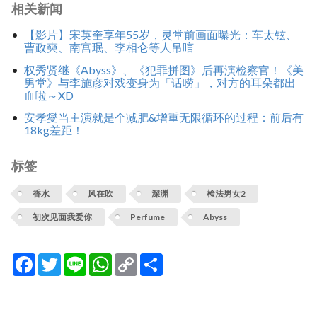
相关新闻
【影片】宋英奎享年55岁，灵堂前画面曝光：车太铉、
曹政奭、南宫珉、李相仑等人吊唁
权秀贤继《Abyss》、《犯罪拼图》后再演检察官！《美
男堂》与李施彦对戏变身为「话唠」，对方的耳朵都出
血啦～XD
安孝燮当主演就是个减肥&增重无限循环的过程：前后有
18kg差距！
标签
香水
风在吹
深渊
检法男女2
初次见面我爱你
Perfume
Abyss
Facebook
Twitter
Line
WhatsApp
Copy
分
Link
享