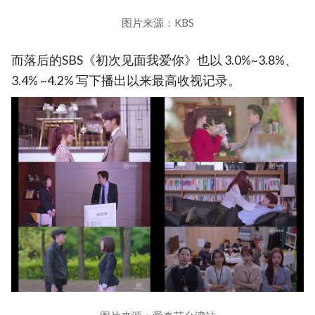
图片来源：KBS
而落后的SBS《初次见面我爱你》也以 3.0%~3.8%、
3.4% ~4.2% 写下播出以来最高收视记录。