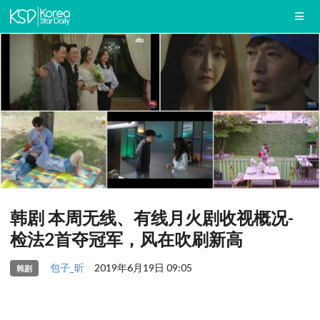
韩剧 本周无线、有线月火剧收视概况-
检法2首夺冠军，风在吹刷新高
包子_昕
2019年6月19日 09:05
韩剧