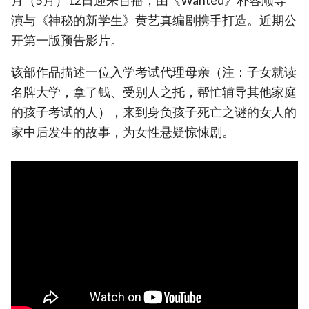
月（5月）12日迎来首播，由《Wanted》朴容顺导
演与《神秘的新学生》黄艺真编剧携手打造。近期公
开第一版预告影片。
该部作品描述一位入学考试代理母亲（注：子女就读
名牌大学，拿了钱、受别人之托，帮忙辅导其他家庭
的孩子考试的人），来到身负孩子死亡之谜的女人的
家中后发生的故事，为女性悬疑惊悚剧。