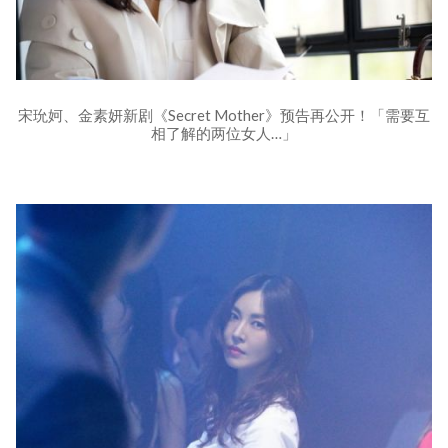
宋玧妸、金素妍新剧《Secret Mother》预告再公开！「需要互
相了解的两位女人…」