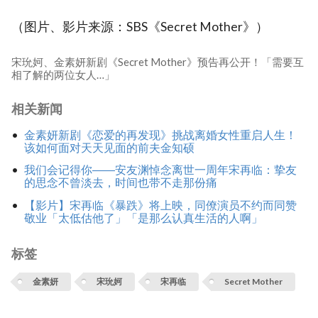
（图片、影片来源：SBS《Secret Mother》）
宋玧妸、金素妍新剧《Secret Mother》预告再公开！「需要互
相了解的两位女人…」
相关新闻
金素妍新剧《恋爱的再发现》挑战离婚女性重启人生！
该如何面对天天见面的前夫金知硕
我们会记得你――安友渊悼念离世一周年宋再临：挚友
的思念不曾淡去，时间也带不走那份痛
【影片】宋再临《暴跌》将上映，同僚演员不约而同赞
敬业「太低估他了」「是那么认真生活的人啊」
标签
金素妍
宋玧妸
宋再临
Secret Mother