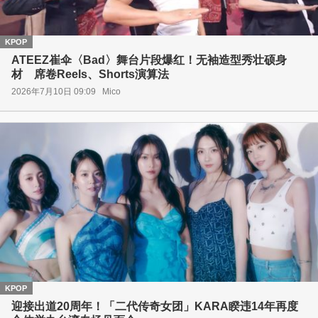
KPOP
ATEEZ崔伞〈Bad〉舞台片段爆红！无袖造型秀壮硕身
材 席卷Reels、Shorts演算法
2026年7月10日 09:09
Mico
KPOP
迎接出道20周年！「二代传奇女团」KARA睽违14年再度