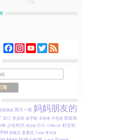
广告
网
Facebook
Instagram
YouTube
Twitter
Feed
妈妈朋友的
两天一夜
无限挑战
子
郑容和
宋江
李圣经
金宇彬
宋智孝
尹恩惠
ink
朴宝剑
少女时代
D.O.
韩志旼
CNBLUE
2PM
姜素拉
郑敬淏
T-ara
李光洙
ng Man
Super
防弹少年团