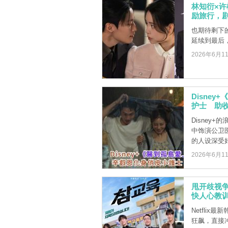
林知衍×
励旅行，
也期待剩下
延续到最后
2026年6月1
Disne
护士 助收
Disney
中饰演公卫
的人设深受好评
2026年6月1
甩开歧视争
快人心教
Netfli
狂飙，直接