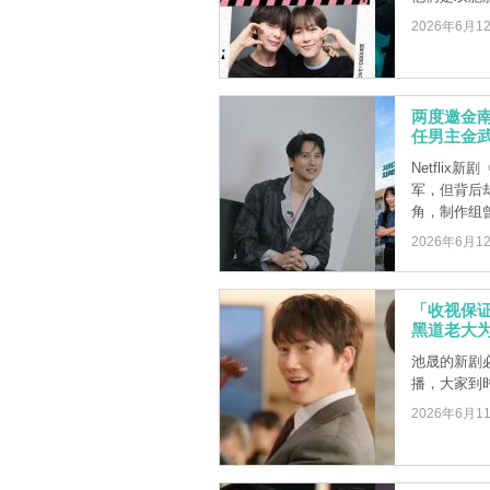
2026年6月1
两度邀金
任男主金
Netfli
军，但背后
角，制作组曾两
2026年6月1
「收视保
黑道老大为
池晟的新剧
播，大家到
2026年6月1