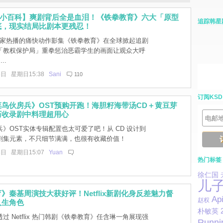
国小百科】爽剧背后全是血泪！《铁拳教育》六大「原型
追踪韩星
底，现实结局比剧本更残忍！
lix 独家热播的痛快动作影集《铁拳教育》在全球掀起追剧
「教权保护局」重拳惩治恶霸学生的画面让观众大呼
..
4日 星期日15:38
Sani
110
订阅KSD
鸟伙房兵》OST预购开跑！海胆籽海带汤CD＋黄豆芽
历收录剧中料理超用心
》OST实体专辑配置也太可爱了吧！从 CD 设计到
剧集元素，不只细节满满，也很有收藏价值！
4日 星期日15:07
Yuan
热门标签
徐仁国
儿
》秦基周演技大获好评！Netflix新剧化身反差魅力督
Ap
赵权
人生角色
朴敏英
过 Netflix 热门韩剧《铁拳教育》任含琳一角展现强
Runni