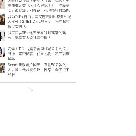
内向社恐还是没诚意？《杀手妈咪》男
主郑准元登《玩什么好呢？》「消极冷
淡」被骂爆，刘在锡、孔晓振狂救场也
不动
以为YG很自由，其实连去厕所都要经纪
人许可！2NE1 Dara坦言：「当年超羡
慕少女时代」
IU亲口认证：这辈子看过最离谱的谣
言，就是有人说我是中国人
闪爆！Tiffany婚后首同框老公卞约汉，
男神「紧牵护妻＋代拿礼物」私下甜度
超标
Secret新歌短片挨轰「丑化50多岁的
人」掀世代歧视争议！网怒：看了很不
舒服
广告