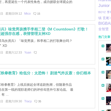
型，再度诞生一个代表性角色，成功掳获全球观众的
Junior
李
BOYZ
4日 星期日09:12
Mico
15
玄彬
镇
BIGB
兵》味觉男孩携手李相二登《M Countdown》打歌！
全智贤
展超强存在感，表情管理太神XD
热门文章
菜鸟伙房兵》「味觉男孩」和李相二的打歌舞台吗？
 XD
3日 星期六12:33
Yuan
《铁拳教育》给低分：太恐怖！ 剧迷气炸反轰：你们根本
x韩剧《铁拳教育》上线后掀起全球追剧热潮，但随著作品
站在第一线的现职老师们的评价却意外引发论战。 最
 ...
3日 星期六09:30
Tracy
35