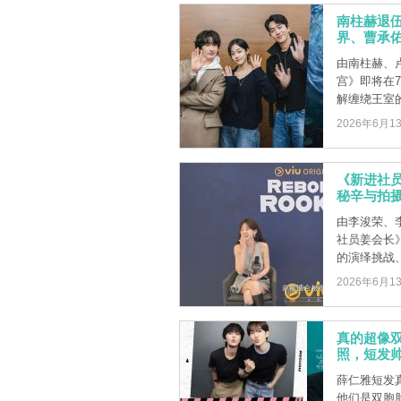
南柱赫退伍
界、曹承
由南柱赫、卢
宫》即将在
解缠绕王室的诅
2026年6月1
《新进社
秘辛与拍
由李浚荣、
社员姜会长
的演绎挑战、片
2026年6月1
真的超像
照，短发
薛仁雅短发
他们是双胞胎