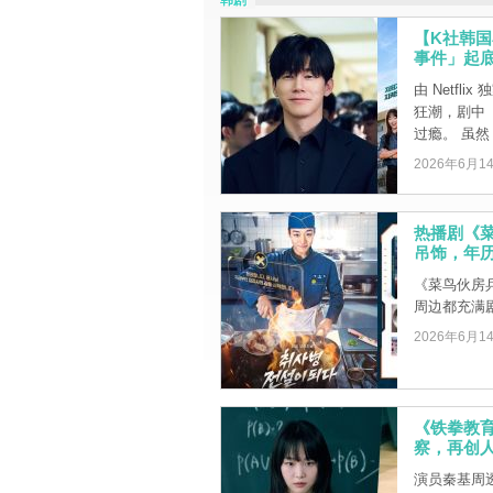
韩剧
【K社韩
事件」起
由 Netf
狂潮，剧中
过瘾。 虽然 .
2026年6月1
热播剧《菜
吊饰，年
《菜鸟伙房兵
周边都充满
2026年6月1
《铁拳教育
察，再创
演员秦基周透