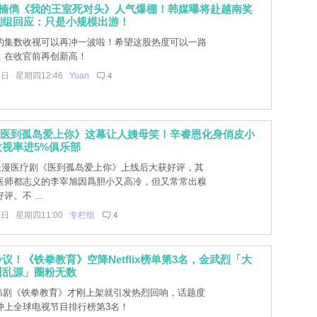
许楠儁《我的王室死对头》人气爆棚！韩媒曝将赴越南奖
剧组回应：只是小规模出游！
的集数收视可以再冲一波啦！希望这股热度可以一路
，在收官前再创新高！
1日 星期四12:46
Yuan
4
y+《医到孤岛爱上你》这幕让人姨母笑！辛睿恩化身俏皮小
视率进5%俱乐部
+的浪漫医疗剧《医到孤岛爱上你》上线后大获好评，其
医师都志义的李宰旭因爲胆小又高冷，但又常常出糗
。不 ...
1日 星期四11:00
专栏组
4
议！《铁拳教育》空降Netflix榜单第3名，金武烈「大
训乱源」圈粉无数
x最新韩剧《铁拳教育》才刚上架就引发热烈回响，话题度
冲上全球电视节目排行榜第3名！