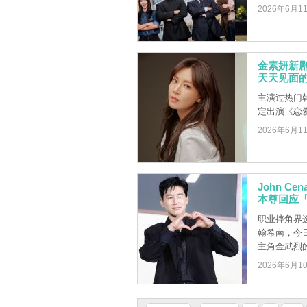
2026年6月1
金素妍新
天天见面
主演过热门韩
定出演《恋
2026年6月1
John 
本尊回应「No
职业摔角界选
翰希南，今
主角金武烈的照
2026年6月1