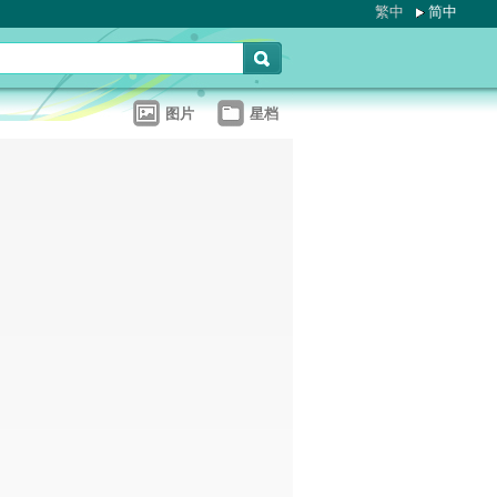
繁中
简中
图片
星档