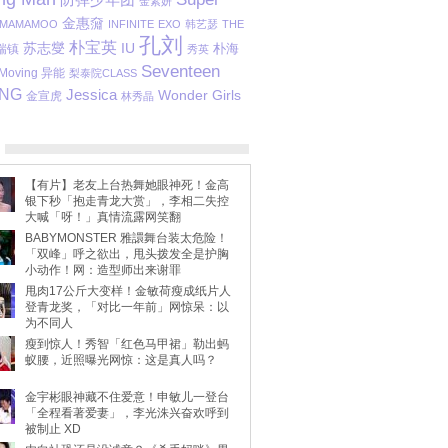
金素妍
金惠奫
MAMAMOO
INFINITE
EXO
韩艺瑟
THE
孔刘
朴宝英
苏志燮
IU
瑞镇
朴海
秀英
Seventeen
Moving 异能
梨泰院CLASS
ANG
Jessica
Wonder Girls
金宣虎
林秀晶
【有片】老友上台热舞她眼神死！金高
银下秒「抱走青龙大赏」，李相二失控
大喊「呀！」真情流露网笑翻
BABYMONSTER 雅譞舞台装太危险！
「双峰」呼之欲出，甩头拨发全是护胸
小动作！网：造型师出来谢罪
甩肉17公斤大变样！金敏荷瘦成纸片人
登青龙奖，「对比一年前」网惊呆：以
为不同人
瘦到惊人！秀智「红色马甲裙」勒出蚂
蚁腰，近照曝光网惊：这是真人吗？
金宇彬眼神藏不住爱意！申敏儿一登台
「全程看著爱妻」，李光洙兴奋欢呼到
被制止 XD