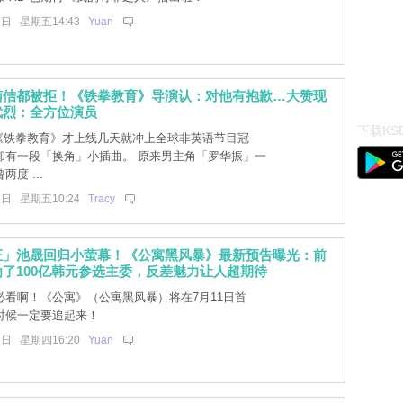
2日 星期五14:43
Yuan
南佶都被拒！《铁拳教育》导演认：对他有抱歉…大赞现
武烈：全方位演员
下载KSD
x新剧《铁拳教育》才上线几天就冲上全球非英语节目冠
却有一段「换角」小插曲。 原来男主角「罗华振」一
度 ...
2日 星期五10:24
Tracy
证」池晟回归小萤幕！《公寓黑风暴》最新预告曝光：前
了100亿韩元参选主委，反差魅力让人超期待
必看啊！《公寓》（公寓黑风暴）将在7月11日首
时候一定要追起来！
1日 星期四16:20
Yuan