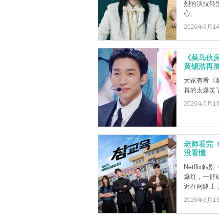
烈的演技转
心。
2026年6月1
《菜鸟伙房
黄锡浩再
大家有看《
真的太爆笑了
2026年6月1
老师看完
没看懂
Netfli
爆红，一群
近在网路上，有
2026年6月1