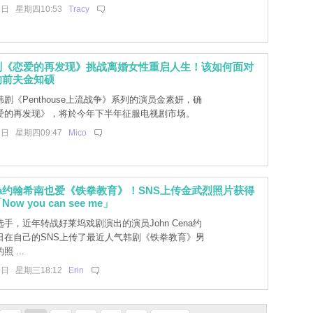
1日 星期四10:53
Tracy
剧《恋爱的再发现》挑战离婚女性重启人生！该如何面对
的前夫金知硕
剧《Penthouse上流战争》系列的演员金素妍，确
爱的再发现》，将於今年下半年征服电视剧市场。
1日 星期四09:47
Mico
Cena约翰希南也爱《铁拳教育》！SNS上传金武烈照片获得
w you can see me」
手，近年转战好莱坞戏剧演出的演员John Cena约
日在自己的SNS上传了最近人气韩剧《铁拳教育》男
 ...
0日 星期三18:12
Erin