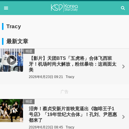
Tracy
最新文章
明星
【影片】天团BTS「五虎将」合体飞西班
牙！机场时尚大解放，粉丝暴动：这画面太
美
2026年6月23日 09:21
Tracy
广告
明星
泪奔！蔡贞安新片首映竟逼出《咖啡王子1
号店》「19年世纪大合体」！孔刘、尹恩惠
都来了
2026年6月23日 08:45
Tracy