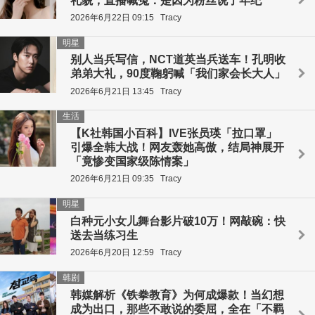
礼貌，直播喊冤：是因为粉丝说了年纪
2026年6月22日 09:15
Tracy
明星
别人当兵写信，NCT道英当兵送车！孔明收
弟弟大礼，90度鞠躬喊「我们家会长大人」
2026年6月21日 13:45
Tracy
生活
【K社韩国小百科】IVE张员瑛「拉口罩」
引爆全韩大战！网友轰她高傲，结局神展开
「竟惨变国家级陈情案」
2026年6月21日 09:35
Tracy
明星
白种元小女儿舞台影片破10万！网敲碗：快
送去当练习生
2026年6月20日 12:59
Tracy
韩剧
韩媒解析《铁拳教育》为何成爆款！当幻想
成为出口，那些不敢说的委屈，全在「不羁