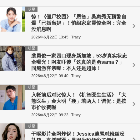
明星
惊！《僵尸校园》「恩智」吴惠秀无预警自
爆「已婚当妈」！悄组家庭震惊全网：完全
没消息啊
2026年6月22日 13:45
Tracy
明星
裴勇俊一家四口现身新加坡，53岁真实状态
全曝光！网友吓傻「这真的是勇sama？」
同船游客亲曝：本人还是超帅！
2026年6月22日 09:40
Tracy
明星
入帐前后对比惊人！《机智医生生活》「大
熊医生」金大明「瘦」若两人！调侃：是按
市价收费喔
2026年6月22日 09:23
Tracy
明星
干呕影片全网炸锅！Jessica遭骂对粉丝没