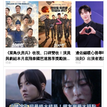
《菜鳥伙房兵》收視、口碑雙收！演員
邊佑錫暖心善舉曝
與劇組本月底飛泰國芭達雅享獎勵旅
法則》出演者透露
韓劇
明星
行，慶祝亮眼成績
患者順利完成治療