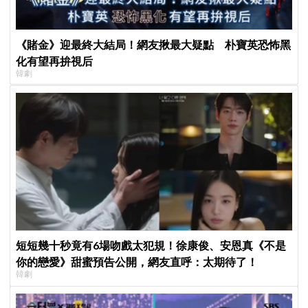
《賭金》迎最終大結局！網友揪最大疑點 朴寶英恐怖黑
化有望再拚視后
韓劇
短短幾十秒竟有6場吻戲太犯規！徐康俊、安恩真《不是
你的戀愛》甜蜜預告公開，網友直呼：太期待了！
韓劇