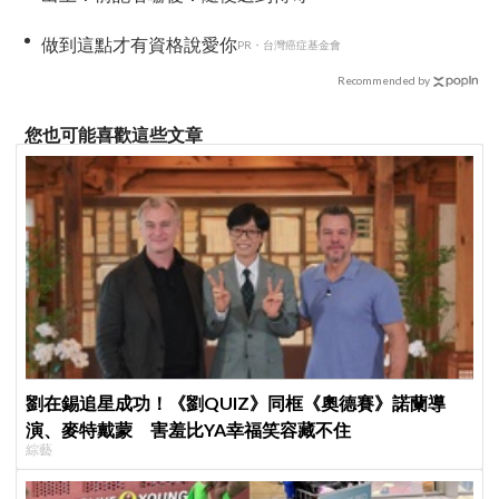
做到這點才有資格說愛你
PR・台灣癌症基金會
Recommended by
您也可能喜歡這些文章
劉在錫追星成功！《劉QUIZ》同框《奧德賽》諾蘭導
演、麥特戴蒙 害羞比YA幸福笑容藏不住
綜藝