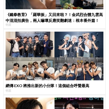
《鐵拳教育》「羅華振」又回來啦？！金武烈合體九雲高
中混混拍廣告，兩人嚇壞反應笑翻劇迷：根本番外篇！
明星
網傳 EXO 將推出新的小分隊！這個組合呼聲最高
明星