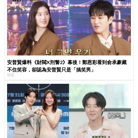
安普賢爆料《財閥X刑警2》幕後！鄭恩彩看到俞承豪藏
不住笑容，卻認為安普賢只是「搞笑男」
明星