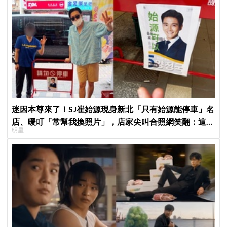
迷因本尊來了！SJ崔始源現身新北「只有始源能停車」名
店、暖叮「常幫我換照片」，店家尖叫合照網笑翻：這輩
明星
子不能脫粉了