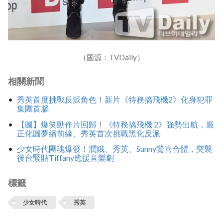
（圖源：TVDaily）
相關新聞
秀英首度挑戰反派角色！新片《特務搞飛機2》化身犯罪
集團首腦
【圖】爆笑動作片回歸！《特務搞飛機 2》強勢出航，嚴
正化圓夢續前緣、秀英首次挑戰黑化反派
少女時代團魂爆發！潤娥、秀英、Sunny驚喜合體，突襲
後台緊貼Tiffany應援音樂劇
標籤
‍少女時代
秀英