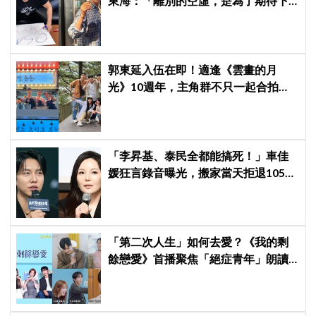
東海：「離別的空虛，是為了期待下
次再見」
郭東延入伍在即！適逢《雲畫的月
光》10週年，主角群不只一起合拍畫
報，還錄製特別節目
「李昇基、泰民全都能搞死！」車佳
媛狂言錄音曝光，搬家當天拒退105億
保證金、糾紛再升級
「第二次人生」如何去愛？《我的剩
餘戀愛》首播聚焦「絕症青年」朗讀
日記全場淚崩，初見面竟「撞見舊
識」！