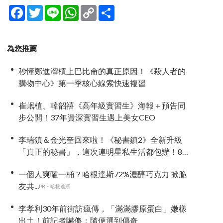
Facebook
Twitter
Line
WhatsApp
Copy
分
Link
享
為您推薦
秒懂鄭進灣槓上巴比侖的真正原因！《殺人者的
購物中心》第一季核心線索快速複習
崔岷植、韓韶禧《高年級實習生》海報＋預告同
步公開！37年資深實習生遇上美女CEO
李瑞鎮＆金光奎回來啦！《秘書鎮2》全新升級
「真正的秘書」，這次連明星私生活都包辦！8月
28日首播
一個人爽嗑一桶？哈根達斯72%濃醇巧克力 掀脆
友共...
PR・哈根達斯
李孝利30年前街訪瘋傳，「滿滿膠原蛋白」嫩樣
出土！前記者嚇傻：隨便選到傳奇