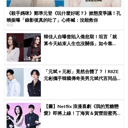
《殺手媽咪》鄭準元登《玩什麼好呢？》掀態度爭議！孔
曉振曝「錄影後真的吐了」心疼喊：沒能救你
明星
韓佳人自曝曾陷入倦怠期！坦言「就
算今天結束人生也沒關係」如今靠
YouTube重拾生活樂趣
「元斌＋元彬」竟然合體了？！RIIZE
元彬攜手韓國傳奇美男元斌代言同品
牌，韓網瘋喊：兩個帥哥來了！
【圖】Netflix 浪漫喜劇《我的荒糖戀
愛》即將上線！丁海寅＆賀營甜蜜亮
相製作發表會，甜蜜CP化學反應引期
待