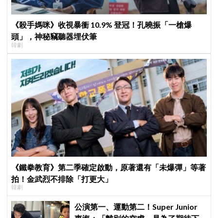
《殺手媽咪》收視暴衝 10.9% 登冠！孔曉振「一槍爆
頭」，神秘竊聽器埋伏筆
韓劇
《鐵拳教育》第二季確定啟動，原著還有「未爆彈」等著
拍！金武烈不排除「打更大」
韓劇
公演第一、運動第二！Super Junior