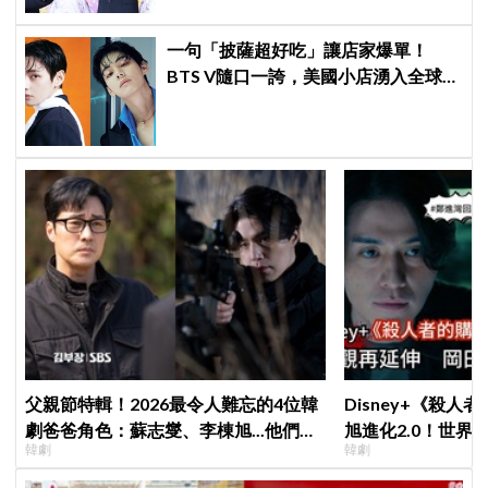
一句「披薩超好吃」讓店家爆單！
BTS V隨口一誇，美國小店湧入全球
ARMY擠爆
父親節特輯！2026最令人難忘的4位韓
Disney+《殺人
劇爸爸角色：蘇志燮、李棟旭...他們連
旭進化2.0！世界
韓劇
韓劇
命都可以不要
登場竟殺了「他」