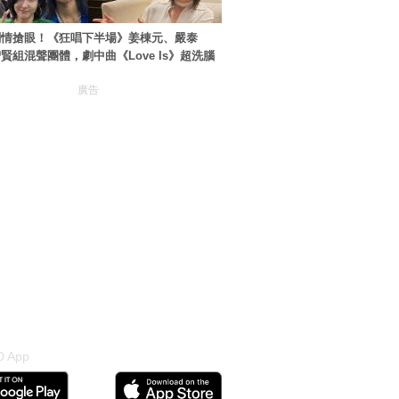
劇情搶眼！《狂唱下半場》姜棟元、嚴泰
賢組混聲團體，劇中曲《Love Is》超洗腦
廣告
 App