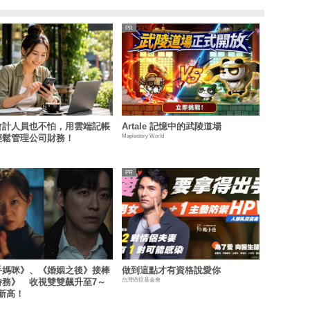
會計人員也不怕，用雲端記帳
Artale 記憶中的武陵道場
Maplestory World
輕鬆管理公司財務！
手媽咪》、《婚姻之後》接棒
做到這點才有資格說愛你
台灣癌症基金會
特務》 收視雙雙飆升至7～
新高！