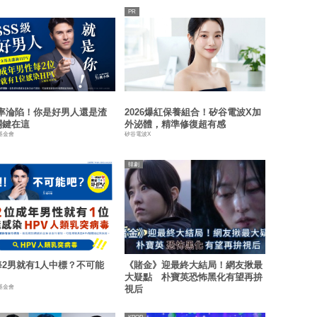
機率淪陷！你是好男人還是渣
2026爆紅保養組合！矽谷電波X加
關鍵在這
外泌體，精準修復超有感
基金會
矽谷電波X
韓劇
每2男就有1人中標？不可能
《賭金》迎最終大結局！網友揪最
大疑點 朴寶英恐怖黑化有望再拚
基金會
視后