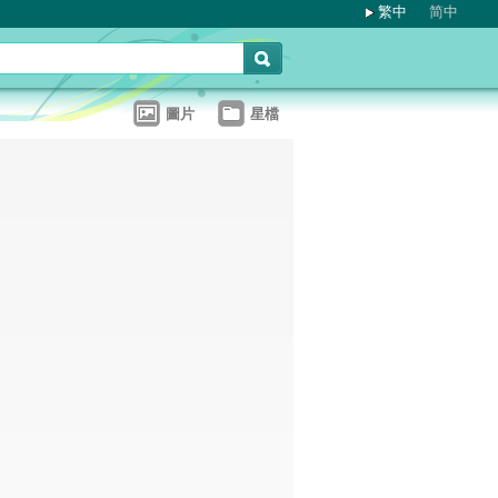
繁中
简中
圖片
星檔