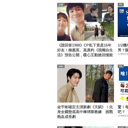
綜藝
《請回答1988》CP私下竟是16年
1/2
好友！柳惠英、高庚杓《我獨自生
男？
台灣癌症
活》預告公開，暖心互動掀回憶殺
韓劇
金宇彬確定主演新劇《天賦》！化
驚！
身全國墊底高中棒球隊教練 挑戰
吧？
台灣癌症
熱血成長劇