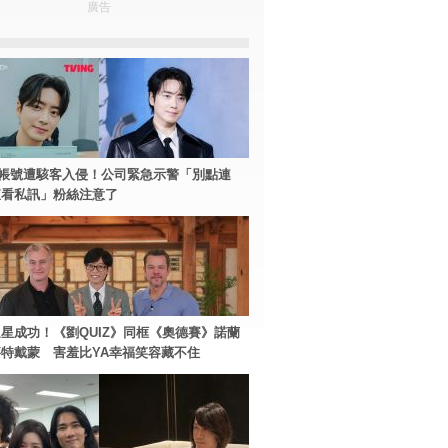
廣告
帳號遭駭客入侵！公司緊急示警「別點連
查看私訊」粉絲注意了
星成功！《劉QUIZ》同框《奧德賽》諾蘭
特戴蒙 害羞比YA幸福笑容藏不住