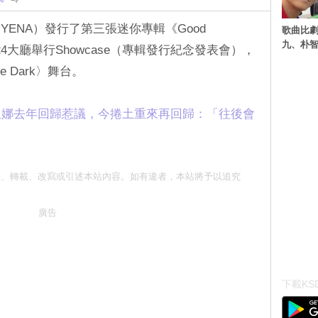
（YENA）發行了第三張迷你專輯《Good
歌曲比
九、朴智
S24大廳舉行Showcase（專輯發行紀念發表會），
he Dark〉舞台。
崔叡娜去年回歸惹議，今捲土重來再回歸：「往後會
勿抄襲、轉載、改寫或引述本站內容。如有違者，本站將予以追究
廣告
下載KSD