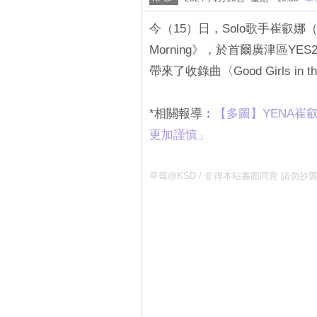
今（15）日，Solo歌手崔叡娜
Morning》，於首爾廣津區YE
帶來了收錄曲〈Good Girls in t
*相關報導：
‎【多圖】YENA
更加謹慎」
草莓@KSD / 非得本站書面同意 請