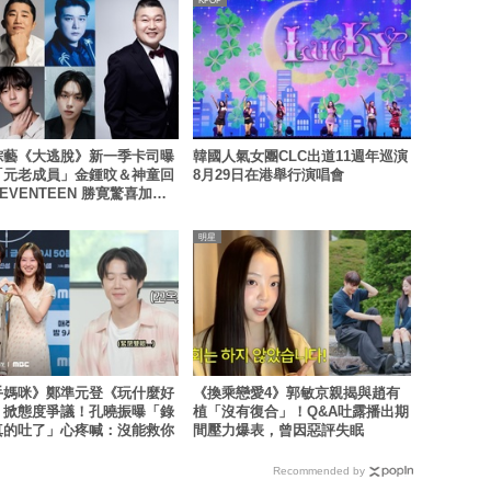
KPOP
綜藝《大逃脫》新一季卡司曝
韓國人氣女團CLC出道11週年巡演
「元老成員」金鍾旼＆神童回
8月29日在港舉行演唱會
EVENTEEN 勝寛驚喜加
姜鎬童缺席成最大焦點
明星
手媽咪》鄭準元登《玩什麼好
《換乘戀愛4》郭敏京親揭與趙有
》掀態度爭議！孔曉振曝「錄
植「沒有復合」！Q&A吐露播出期
真的吐了」心疼喊：沒能救你
間壓力爆表，曾因惡評失眠
Recommended by