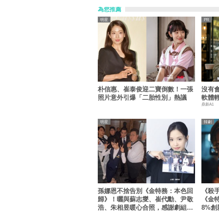
為您推薦
明星
朴信惠、崔泰俊迎二寶倒數！一張
沒有
照片意外引爆「二胎性別」熱議
軟體
鼎新A1
明星
韓劇
孫娜恩不捨告別《金特務：本色回
《殺
歸》！曬與蘇志燮、崔代勳、尹敬
《金
浩、朱相昱暖心合照，感謝劇組與
8%創
粉絲陪伴