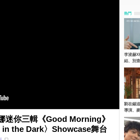
熱門
李浚赫X
結、別
劉在錫追
導演、麥
迷你三輯《Good Morning》
in the Dark〉Showcase舞台
莓