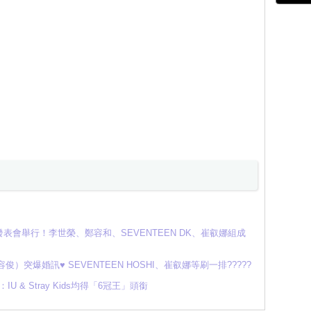
會舉行！李世榮、鄭容和、SEVENTEEN DK、崔叡娜組成
容俊）突爆婚訊♥ SEVENTEEN HOSHI、崔叡娜等刷一排?????
U & Stray Kids均得「6冠王」頭銜