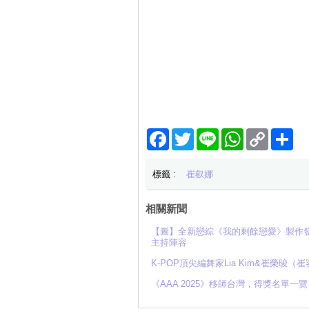
Facebook
Twitter
Line
WhatsApp
Copy
分
Link
享
標籤 :
崔叡娜
相關新聞
【圖】全新戀綜《我的剩餘戀愛》製作發表
主持陣容
K-POP頂尖編舞家Lia Kim&崔榮晙（崔
《AAA 2025》移師台灣，得獎名單一覽：I