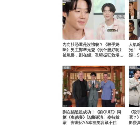
明星
綜藝
內向社恐還是沒禮貌？《殺手媽
人氣
咪》男主鄭準元登《玩什麼好呢》
光！
被罵爆，劉在錫、孔曉振狂救場也
歸，S
帶不動
盟，
綜藝
明星
劉在錫追星成功！《劉QUIZ》同
《殺
框《奧德賽》諾蘭導演、麥特戴
呢？
蒙 害羞比YA幸福笑容藏不住
影後