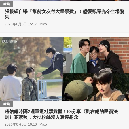
綜藝
張根碩自曝「幫前女友付大學學費」！戀愛觀曝光令全場驚
呆
2026年6月5日 15:17
Mico
綜藝
邊佑錫時隔2週重返社群媒體！IG分享《劉在錫的民宿法
則》花絮照，大批粉絲湧入表達想念
2026年6月5日 10:10
Mico