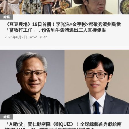
綜藝
《豆豆農場》19日首播！李光洙×金宇彬×都敬秀濟州島當
「畜牧打工仔」，預告乳牛集體逃出三人直接傻眼
2026年6月2日 14:52
Yuan
綜藝
「AI教父」黃仁勳空降《劉QUIZ》！全球綜藝首秀獻給南