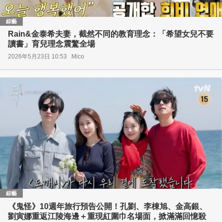
綜藝
Rain&金泰希夫妻，截然不同的教育理念：「希望女兒不要
讀書」育兒理念震驚全場
2026年5月23日 10:53
Mico
綜藝
《鬼怪》10週年旅行預告公開！孔劉、李棟旭、金高銀、
劉寅娜重返江陵海邊＋重現紅圍巾名場面，掀滿滿回憶殺