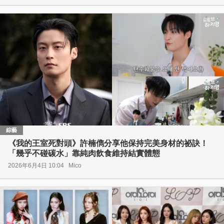
綜藝
《我的王室死對頭》許楠儁分享他保持完美身材的祕訣！
「幾乎不碰碳水」靠純肉飲食維持結實體態
2026年6月4日 10:04
Mico