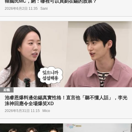
韓國民MC，網：哪裡可以買劉在錫的股票？
2026年6月2日 11:35
Sani
綜藝
池睿恩爆料邊佑錫真實性格！直言他「聽不懂人話」，李光
洙神回應令全場爆笑XD
2026年5月31日 11:15
Mico