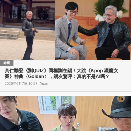
綜藝
黃仁勳登《劉QUIZ》同框劉在錫！大跳《Kpop 獵魔女
團》神曲〈Golden〉，網友驚呼：真的不是AI嗎？
2026年6月7日 10:57
Yuan