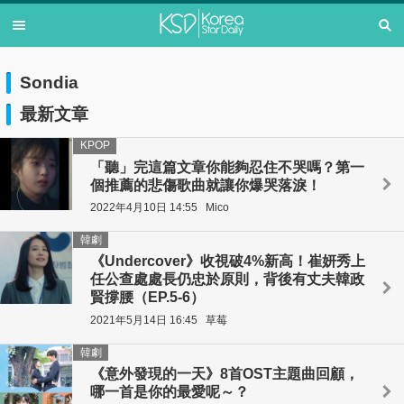
Sondia
最新文章
KPOP
「聽」完這篇文章你能夠忍住不哭嗎？第一
個推薦的悲傷歌曲就讓你爆哭落淚！
2022年4月10日 14:55
Mico
韓劇
《Undercover》收視破4%新高！崔妍秀上
任公查處處長仍忠於原則，背後有丈夫韓政
賢撐腰（EP.5-6）
2021年5月14日 16:45
草莓
韓劇
《意外發現的一天》8首OST主題曲回顧，
哪一首是你的最愛呢～？