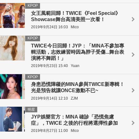
KPOP
女王風範回歸！TWICE《Feel Special》
Showcase舞台高清美照一次看！
2019年9月24日 16:03
Mico
KPOP
TWICE今日回歸！JYP：「MINA不參加專
輯活動，志效練習時因為脖子受傷...舞台表
演將不舞蹈！」
2019年9月23日 15:40
Yuan
KPOP
身患恐慌障礙的MINA參與TWICE新專輯！
光是預告就讓ONCE激動不已~
2019年9月14日 12:10
ZJM
明星
JYP娛樂官方：MINA 確診「恐慌焦慮
症」，TWICE 之後的行程將選擇性參加
2019年8月27日 11:00
Mico