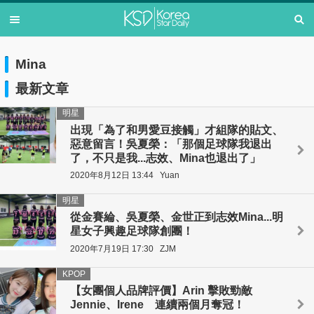
Mina
最新文章
明星
出現「為了和男愛豆接觸」才組隊的貼文、
惡意留言！吳夏榮：「那個足球隊我退出
了，不只是我...志效、Mina也退出了」
2020年8月12日 13:44
Yuan
明星
從金賽綸、吳夏榮、金世正到志效Mina...明
星女子興趣足球隊創團！
2020年7月19日 17:30
ZJM
KPOP
【女團個人品牌評價】Arin 擊敗勁敵
Jennie、Irene 連續兩個月奪冠！