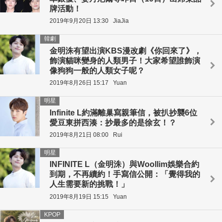
牌活動！
2019年9月20日 13:30
JiaJia
韓劇
金明洙有望出演KBS漫改劇《你回來了》，
飾演貓咪變身的人類男子！大家希望誰飾演
像狗狗一般的人類女子呢？
2019年8月26日 15:17
Yuan
明星
Infinite L約滿離巢寫親筆信，被扒抄襲6位
愛豆東拼西湊：抄最多的是徐玄！？
2019年8月21日 08:00
Rui
明星
INFINITE L（金明洙）與Woollim娛樂合約
到期，不再續約！手寫信公開：「覺得我的
人生需要新的挑戰！」
2019年8月19日 15:15
Yuan
KPOP