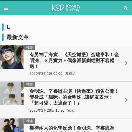
L
最新文章
韓劇
有男神丁海寅、《天空城堡》金瑞亨和Ｌ金
明洙、３月實力＋偶像派新劇絕對不容錯
過！
2020年3月1日 09:05
專欄組
韓劇
金明洙、辛睿恩主演《快過來》預告公開！
變身成「貓咪」的金明洙...讓網友表示：
「超可愛，太適合了！」
2020年2月28日 15:30
Yuan
韓劇
期待兩人的化學反應！金明洙、辛睿恩為