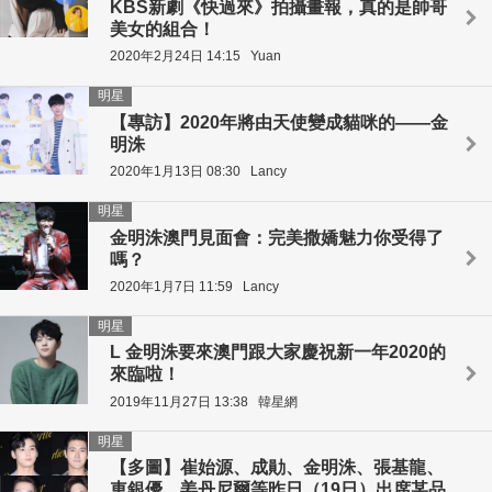
KBS新劇《快過來》拍攝畫報，真的是帥哥
美女的組合！
2020年2月24日 14:15
Yuan
明星
【專訪】2020年將由天使變成貓咪的——金
明洙
2020年1月13日 08:30
Lancy
明星
金明洙澳門見面會：完美撒嬌魅力你受得了
嗎？
2020年1月7日 11:59
Lancy
明星
L 金明洙要來澳門跟大家慶祝新一年2020的
來臨啦！
2019年11月27日 13:38
韓星網
明星
【多圖】崔始源、成勛、金明洙、張基龍、
車銀優、姜丹尼爾等昨日（19日）出席某品