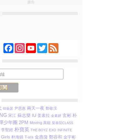
廣告
Facebook
Instagram
YouTube
Twitter
Feed
代
兩天一夜
尹恩惠
鄭敬淏
韓藝瑟
ANG
蘇志燮
玄彬
朴
宋江
IU
姜素拉
金素妍
彈少年團
2PM
Moving 異能
梨泰院CLASS
朴寶英
李聖經
THE BOYZ
EXO
INFINITE
Girls
金惠奫
鄭容和
金宇彬
朴海鎮
T-ara