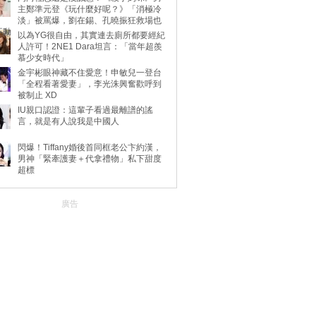
主鄭準元登《玩什麼好呢？》「消極冷
淡」被罵爆，劉在錫、孔曉振狂救場也
不動
以為YG很自由，其實連去廁所都要經紀
人許可！2NE1 Dara坦言：「當年超羨
慕少女時代」
金宇彬眼神藏不住愛意！申敏兒一登台
「全程看著愛妻」，李光洙興奮歡呼到
被制止 XD
IU親口認證：這輩子看過最離譜的謠
言，就是有人說我是中國人
閃爆！Tiffany婚後首同框老公卞約漢，
男神「緊牽護妻＋代拿禮物」私下甜度
超標
廣告