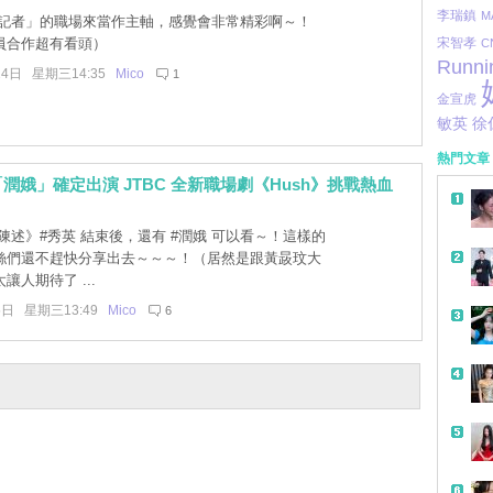
李瑞鎮
M
記者」的職場來當作主軸，感覺會非常精彩啊～！
員合作超有看頭）
宋智孝
C
Runni
14日 星期三14:35
Mico
1
金宣虎
敏英
徐
熱門文章
潤娥」確定出演 JTBC 全新職場劇《Hush》挑戰熱血
陳述》#秀英 結束後，還有 #潤娥 可以看～！這樣的
絲們還不趕快分享出去～～～！（居然是跟黃晸玟大
讓人期待了 ...
5日 星期三13:49
Mico
6