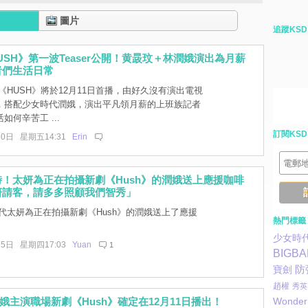
圖片
追蹤KSD
HUSH》第一波Teaser公開！黄晸玟＋林潤娥演出為月薪
者們生活日常
《HUSH》將於12月11日首播，由好久沒有演出電視
，搭配少女時代潤娥，演出平凡領月薪的上班族記者
如何辛苦工 ...
訂閱KSD
30日 星期五14:31
Erin
！太妍為正在拍攝新劇《Hush》的潤娥送上應援咖啡
妍請客，請多多照顧我們智秀」
代太妍為正在拍攝新劇《Hush》的潤娥送上了應援
熱門標籤
少女時
15日 星期四17:03
Yuan
1
BIGB
防
寶劍
趙權
秀英
娥主演職場新劇《Hush》確定在12月11日播出！
Wonder 