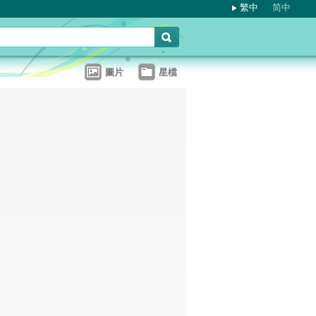
繁中
简中
圖片
星檔