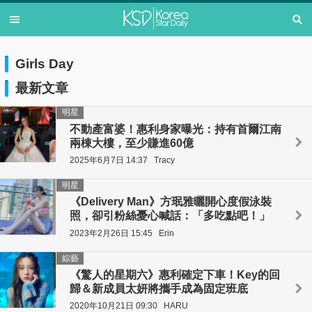
Girls Day
最新文章
明星
不動產富婆！惠利身家曝光：持有首爾江南
兩棟大樓，至少賺進60億
2025年6月7日 14:37
Tracy
明星
《Delivery Man》方珉雅曬開心度假泳裝
照，卻引粉絲憂心喊話：「多吃點吧！」
2023年2月26日 15:45
Erin
綜藝
《驚人的星期六》惠利確定下車！Key的回
歸＆新成員太妍將攜手成為固定班底
2020年10月21日 09:30
HARU