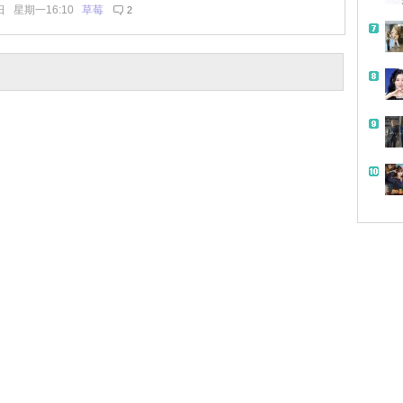
日 星期一16:10
草莓
2