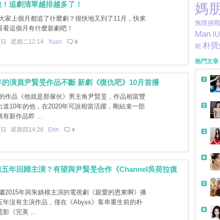
啦！追劇清單越排越多了！
媽
大家上個月都追了什麼劇？很快地又到了11月，快來
無限挑
看看這個月有什麼新劇吧！
Man
IU
3日 星期二12:14
Yuan
8
朴寶
能
熱門文章
年的演員尹賢旻作品不斷 新劇《復仇吧》10月首播
的作品《他就是那傢伙》男主角尹賢旻，作品相當豐
道10年的他，在2020年可說相當活躍，剛結束一部
有新作品即 ...
0日 星期四14:26
Erin
4
五年回歸主演？有望與尹賢旻合作《Channel吳荷拉復
帶
繼2015年與朱鎮模主演的電視劇《親愛的恩東啊》播
年沒有主演作品，僅在《Abyss》客串重生前的朴
影《完美 ...