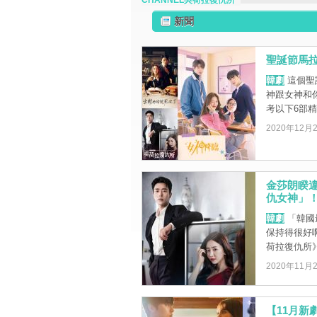
CHANNEL吳荷拉復仇所
新聞
聖誕節馬
韓劇
這個聖
神跟女神和
考以下6部精
2020年12月
金莎朗睽
仇女神」
韓劇
「韓國
保持得很好啊
荷拉復仇所》
2020年11月
【11月