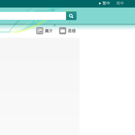
繁中
简中
圖片
星檔