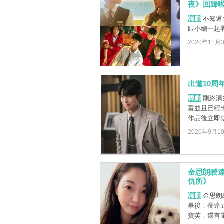
夜》回歸
韓劇
不知道
跟小編一起
2020年11月
出道10周
韓劇
剛終演
富並且已經出
作品後立即就
2020年9月1
金思朗睽違
仇所》
韓劇
金思朗
畢後，長達五
寶英，還有電