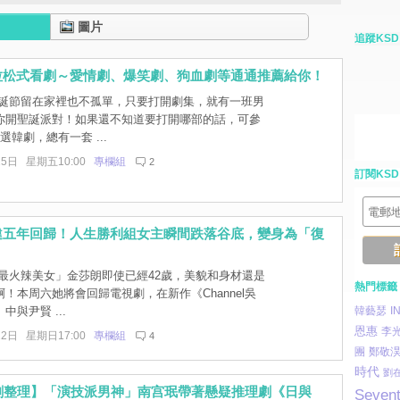
圖片
追蹤KSD
拉松式看劇～愛情劇、爆笑劇、狗血劇等通通推薦給你！
誕節留在家裡也不孤單，只要打開劇集，就有一班男
你開聖誕派對！如果還不知道要打開哪部的話，可參
選韓劇，總有一套 ...
25日 星期五10:00
專欄組
2
訂閱KSD
違五年回歸！人生勝利組女主瞬間跌落谷底，變身為「復
！
最火辣美女」金莎朗即使已經42歲，美貌和身材還是
熱門標籤
！本周六她將會回歸電視劇，在新作《Channel吳
中與尹賢 ...
韓藝瑟
I
恩惠
李
22日 星期日17:00
專欄組
4
團
鄭敬
時代
劉
新劇整理】「演技派男神」南宫珉帶著懸疑推理劇《日與
Seven