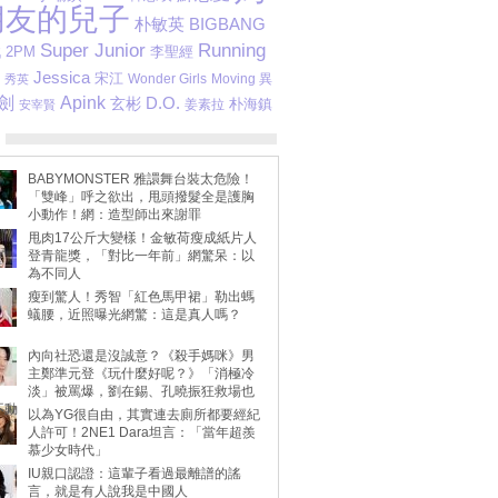
朋友的兒子
朴敏英
BIGBANG
Running
Super Junior
戰
2PM
李聖經
Jessica
宋江
Wonder Girls
Moving 異
秀英
劍
Apink
D.O.
玄彬
朴海鎮
安宰賢
姜素拉
BABYMONSTER 雅譞舞台裝太危險！
「雙峰」呼之欲出，甩頭撥髮全是護胸
小動作！網：造型師出來謝罪
甩肉17公斤大變樣！金敏荷瘦成紙片人
登青龍獎，「對比一年前」網驚呆：以
為不同人
瘦到驚人！秀智「紅色馬甲裙」勒出螞
蟻腰，近照曝光網驚：這是真人嗎？
內向社恐還是沒誠意？《殺手媽咪》男
主鄭準元登《玩什麼好呢？》「消極冷
淡」被罵爆，劉在錫、孔曉振狂救場也
不動
以為YG很自由，其實連去廁所都要經紀
人許可！2NE1 Dara坦言：「當年超羨
慕少女時代」
IU親口認證：這輩子看過最離譜的謠
言，就是有人說我是中國人