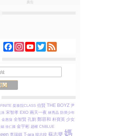
廣告
Facebook
Instagram
YouTube
Twitter
Feed
THE BOYZ
伯賢
尹
NFINITE
梨泰院CLASS
宋智孝
EXO
兩天一夜
光洙
林秀晶
防彈少年
鄭容和
朴寶英
少女
全智賢
孔劉
淏
金惠奫
金宇彬
趙權
在錫
徐仁國
CNBLUE
媽
teen
T-ara
蘇志燮
李瑞鎮
韓志旼