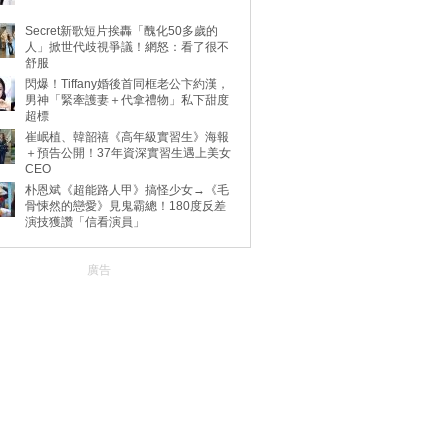
Secret新歌短片挨轟「醜化50多歲的
人」掀世代歧視爭議！網怒：看了很不
舒服
閃爆！Tiffany婚後首同框老公卞約漢，
男神「緊牽護妻＋代拿禮物」私下甜度
超標
崔岷植、韓韶禧《高年級實習生》海報
＋預告公開！37年資深實習生遇上美女
CEO
朴恩斌《超能路人甲》搞怪少女→《毛
骨悚然的戀愛》見鬼霸總！180度反差
演技獲讚「信看演員」
廣告