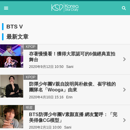
BTS V
最新文章
KPOP
存著慢慢看！獲得大眾認可的6個經典直拍
舞台
2020年9月12日 10:50
Sani
KPOP
防彈少年團V親自說明與朴敘俊、崔宇植的
團隊名「Wooga」由來
2020年4月10日 15:16
Erin
明星
BTS防彈少年團V素顏直播 網友驚呼：「完
美得像CG模型」
2020年2月1日 10:00
Sani