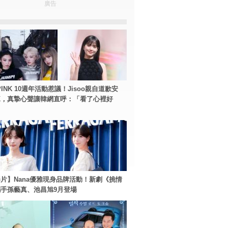
廣告
PINK 10週年活動惹議！Jisoo親自道歉安
NK，真摯心聲讓韓網直呼：「看了心裡好
片】Nana優雅現身品牌活動！新劇《挑情
手孫藝真、池昌旭9月登場