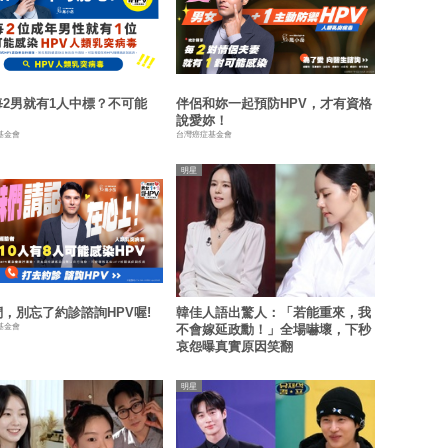
每2男就有1人中標？不可能
伴侶和妳一起預防HPV，才有資格
說愛妳！
基金會
台灣癌症基金會
明星
，別忘了約診諮詢HPV喔!
韓佳人語出驚人：「若能重來，我
基金會
不會嫁延政勳！」全場嚇壞，下秒
哀怨曝真實原因笑翻
明星