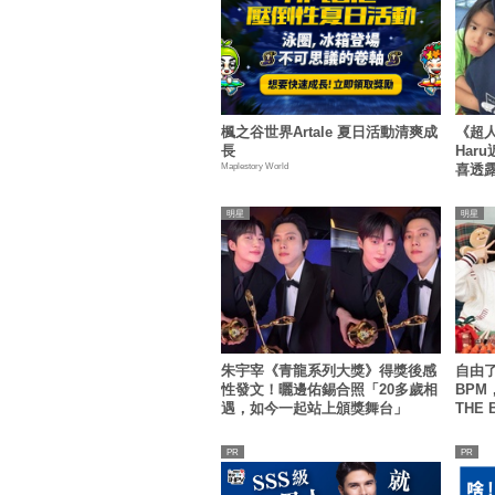
楓之谷世界Artale 夏日活動清爽成
《超人
長
Har
Maplestory World
喜透
明星
明星
朱宇宰《青龍系列大獎》得獎後感
自由了
性發文！曬邊佑錫合照「20多歲相
BP
遇，如今一起站上頒獎舞台」
THE