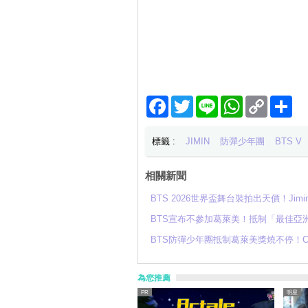
Facebook
Twitter
Line
WhatsApp
Copy
分
Link
享
標籤 :
JIMIN
防彈少年團
BTS V
相關新聞
BTS 2026世界盃舞台裝拍出天價！Ji
BTS宣布不參加葛萊美！抵制「最佳亞
BTS防彈少年團抵制葛萊美獎燒不停！
為您推薦
明星