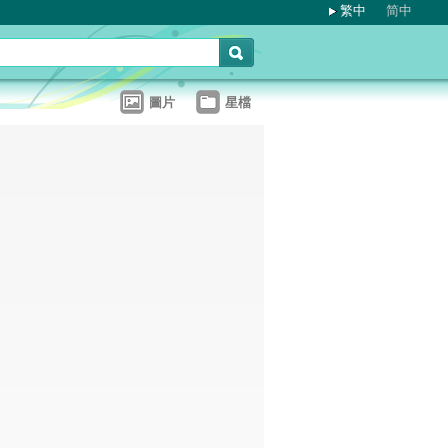
繁中
简中
圖片
星檔