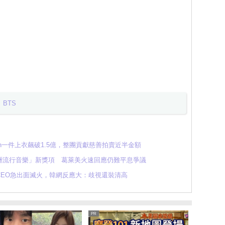
BTS
min一件上衣飆破1.5億，整團貢獻慈善拍賣近半金額
洲流行音樂」新獎項 葛萊美火速回應仍難平息爭議
CEO急出面滅火，韓網反應大：歧視還裝清高