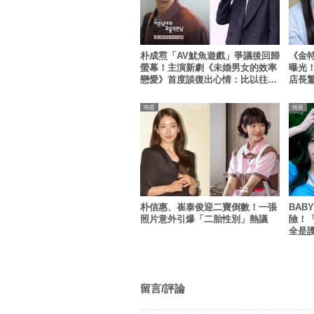
朴成焄「AV魷魚遊戲」爭議後回歸
《金
螢幕！主演新劇《未婚男女的效率
曝光
戀愛》首度談復出心情：比以往更
店長
謹慎
明星
明星
朴信惠、崔泰俊迎二寶倒數！一張
BAB
照片意外引爆「二胎性別」熱議
險！
全是
謝罪
留言/評論