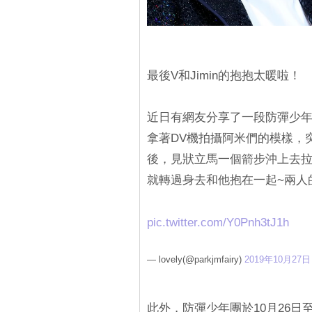
最後V和Jimin的抱抱太暖啦！
近日有網友分享了一段防彈少年
拿著DV機拍攝阿米們的模樣，突
後，見狀立馬一個箭步沖上去拉住
就轉過身去和他抱在一起~兩人
pic.twitter.com/Y0Pnh3tJ1h
— lovely(@parkjmfairy)
2019年10月27日
此外，防彈少年團於10月26日