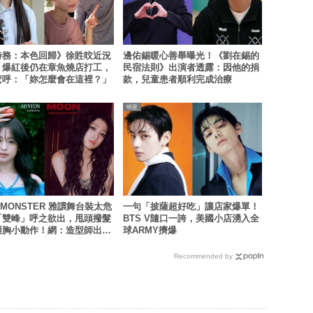
特務：本色回歸》徐貹旼近況
邊佑錫暖心善舉曝光！《劉在錫的
！爆紅後仍在章魚燒店打工，
民宿法則》出演者透露：因他的捐
驚呼：「妳怎麼會在這裡？」
款，兒童患者順利完成治療
明星
YMONSTER 雅譞舞台裝太危
一句「披薩超好吃」讓店家爆單！
「雙峰」呼之欲出，甩頭撥髮
BTS V隨口一誇，美國小店湧入全
護胸小動作！網：造型師出來
球ARMY擠爆
Recommended by