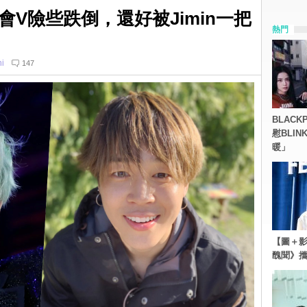
會V險些跌倒，還好被Jimin一把
熱門
i
147
BLACK
慰BLI
暖」
【圖＋影
醜聞》攜