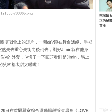
121356-783865.png
李瑞鎮＆
正的秘書
首播
團演唱會上的短片，一開始V蹲在舞台邊緣、手裡
然失去重心失衡向後倒去，剛好Jimin就在他身
V的外套， V愣了一下回頭看到是Jimin，馬上
的笑容都太甜太暖啦！
下載KSD
至29日在首爾蠶室綜合運動場舉辦演唱會《LOVE