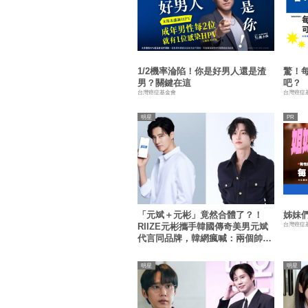
1/2機率淪陷！你是好男人還是渣
驚！
男？關鍵在這
吧？
台灣癌症基金會
台灣癌症
明星
「元斌＋元彬」竟然合體了？！
姊妹們
台灣癌症
RIIZE元彬攜手韓國傳奇美男元斌
代言同品牌，韓網瘋喊：兩個帥哥
來了！
明星
明星