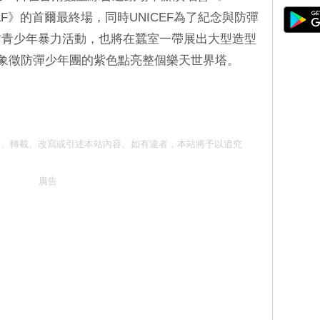
URSELF》的首爾最終場，同時UNICEF為了紀念與防彈
」 預防青少年暴力活動，也將在蠶室一帶展出大型造型
色和象徵防彈少年團的紫色點亮整個樂天世界塔。
請勿抄襲、轉載、改寫或引述本站內容。如有違者，本站將予以追究
廣告