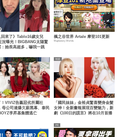
回來了》Tablo16歲女兒
楓之谷世界 Artale 摩登101更新
Maplestory Worlds
u近況曝光！BIGBANG太陽驚
露：她長高超多，嚇我一跳
明星
！VIVIZ告贏惡劣所屬社
「國民妹妹」金裕貞驚喜變身金髮
M，母公司連爆欠薪黑幕、泰民
女神！全新畫報展現百變魅力，新
 BOYZ李昇基集體逃亡
劇《100日的謊言》將在10月首播