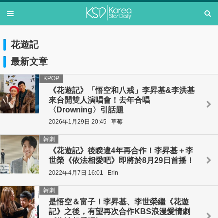
花遊記
最新文章
KPOP
《花遊記》「悟空和八戒」李昇基&李洪基
來台開雙人演唱會！去年合唱
〈Drowning〉引話題
2026年1月29日 20:45
草莓
韓劇
《花遊記》後睽違4年再合作！李昇基＋李
世榮《依法相愛吧》即將於8月29日首播！
2022年4月7日 16:01
Erin
韓劇
是悟空＆富子！李昇基、李世榮繼《花遊
記》之後，有望再次合作KBS浪漫愛情劇