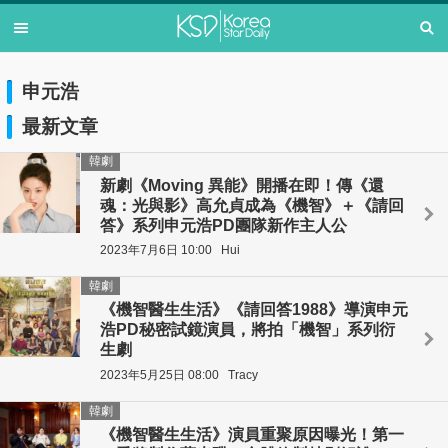
申元浩
最新文章
韓劇
新劇《Moving 異能》開播在即！傳《還
魂：光與影》高允貞成為《機智》＋《請回
答》系列申元浩PD團隊新作主人公
2023年7月6日 10:00
Hui
韓劇
《機智醫生生活》《請回答1988》導演申元
浩PD秘密試鏡演員，將拍「機智」系列衍
生劇
2023年5月25日 08:00
Tracy
韓劇
《機智醫生生活》演員重聚原因曝光！第一