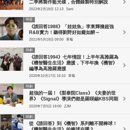
二季將製作藍光碟，合體錄製特別解說
2022年2月18日 12:13
Sani
明星
《請回答1988》「娃娃魚」李東輝擁超強
R&B實力！聽得劉野好如癡如醉～
2021年5月19日 09:00
草莓
韓劇
《請回答1994》七年情誼！上半年高雅羅為
《機智醫生生活》應援，下半年換《機智》
編導為高雅羅應援
2020年10月17日 16:10
草莓
韓劇
超強的一屆！《梨泰院Class》《夫妻的世
界》《Signal》導演們都是羅䁐錫KBS同期
2020年7月5日 19:00
ZJM
韓劇
從《請回答》到《機智》系列離不開棒球！
《機智醫生生活》的棒球在哪？