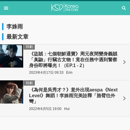
李姝雨
最新文章
韓劇
《盜賊：七個朝鮮通寶》周元夜間變身義賊
「臭鼬」行竊古文物！竟在任務中遇到警察
身份即將曝光！（EP.1 - 2）
2023年4月17日 09:33
Erin
韓劇
《為何是吳秀才？》意外出現aespa《Next
Level》舞蹈！李姝雨完美詮釋「胳臂往外
彎」
2022年6月5日 19:00
Hui