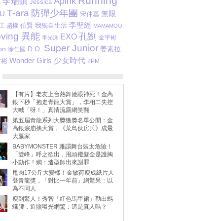
Running
李瑞鎮
Apink
Jessica
錫
T-ara
防彈少年團
IU
無限
宋仲基
李聖經
江
伯賢
我獨自生活
趙權
MAMAMOO
ving 異能
孔劉
EXO
金宇彬
李光洙
Super Junior
on
D.O.
姜素拉
徐仁國
少女時代
Wonder Girls
玄彬
2PM
【有片】老友上台熱舞她眼神死！金高
銀下秒「抱走青龍大賞」，李相二失控
大喊「呀！」真情流露網笑翻
第五屆青龍系列大獎獲獎名單公開：金
高銀淚崩擒大賞，《菜鳥伙房兵》成最
大贏家
BABYMONSTER 雅譞舞台裝太危險！
「雙峰」呼之欲出，甩頭撥髮全是護胸
小動作！網：造型師出來謝罪
甩肉17公斤大變樣！金敏荷瘦成紙片人
登青龍獎，「對比一年前」網驚呆：以
為不同人
瘦到驚人！秀智「紅色馬甲裙」勒出螞
蟻腰，近照曝光網驚：這是真人嗎？