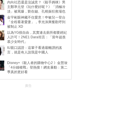
內向社恐還是沒誠意？《殺手媽咪》男
主鄭準元登《玩什麼好呢？》「消極冷
淡」被罵爆，劉在錫、孔曉振狂救場也
不動
金宇彬眼神藏不住愛意！申敏兒一登台
「全程看著愛妻」，李光洙興奮歡呼到
被制止 XD
以為YG很自由，其實連去廁所都要經紀
人許可！2NE1 Dara坦言：「當年超羨
慕少女時代」
IU親口認證：這輩子看過最離譜的謠
言，就是有人說我是中國人
Disney+《殺人者的購物中心2 》金慧埈
「4分鐘槍戰」登熱搜！網友暴動：第二
季真的更好看
廣告