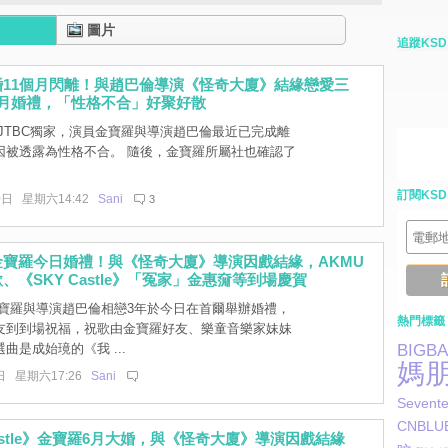
圖片
追蹤KSD
婚11個月閃離！與趙巴倫導演《怪奇大廈》結緣戀愛三
6月婚禮，「性格不合」好聚好散
JTBC獨家，演員金寶羅與導演趙巴倫最近已完成離
因被透露為性格不合。 隨後，金寶羅所屬社也確認了
訂閱KSD
0日 星期六14:42
Sani
3
金寶羅今日婚禮！與《怪奇大廈》導演因戲結緣，AKMU
、《SKY Castle》「冤家」金惠奫等到場慶賀
寶羅與導演趙巴倫相戀3年於今日在首爾舉辦婚禮，
熱門標籤
友到到場祝福，祝歌由金寶羅好友、樂童音樂家妹妹
曲是成始璄的《我 ...
BIGB
媽
日 星期六17:26
Sani
Sevent
CNBLU
Castle》金寶羅6月大婚，與《怪奇大廈》導演因戲結緣