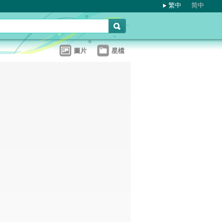
繁中
简中
圖片
星檔