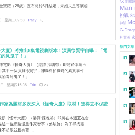
旼
劉在
金寶羅（28歲）宣布將於6月結婚，未婚夫是導演趙
Man
挑戰
宋
日 星期二09:58
Tracy
Mo
神話
G-Drag
朴寶英
熱門文章
奇大廈》將推出8集電視劇版本！演員徐賢宇自曝：「電
真的見鬼了！」
悚電影《怪奇大廈》（港譯:採魂邨）即將於本週五
而其中一位演員徐賢宇，卻爆料拍攝時的真實事件
真的看到鬼了！」
9日 星期四16:36
Erin
23
]作家為題材多次深入《怪奇大廈》取材！進得去不保證
]電影《怪奇大廈》（港譯:採魂邨）即將在本週五在台
描述一位網路漫畫作家智宇（盛駿飾）為了尋找靈
不起眼並且有著 ...