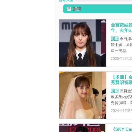
怪奇大廈
新聞
金寶羅結
年、去年
明星
今日據
婚手續，原
這一消息。
2025年5月1
【多圖】
秀賢唱祝歌
明星
演員金
眾多圈內好
秀賢演唱，選
2024年6月8
《SKY 