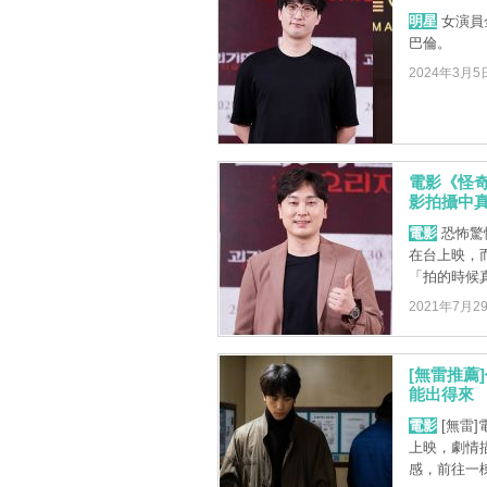
明星
女演員
巴倫。
2024年3月5
電影《怪
影拍攝中
電影
恐怖驚
在台上映，
「拍的時候
2021年7月2
[無雷推薦
能出得來
電影
[無雷
上映，劇情
感，前往一棟