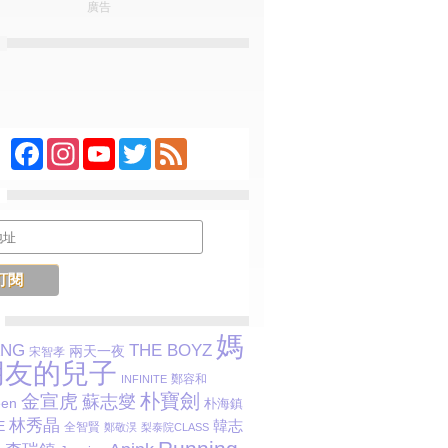
廣告
Facebook
Instagram
YouTube
Twitter
Feed
媽
ANG
THE BOYZ
兩天一夜
宋智孝
朋友的兒子
鄭容和
INFINITE
朴寶劍
金宣虎
蘇志燮
een
朴海鎮
林秀晶
韓志
E
全智賢
鄭敬淏
梨泰院CLASS