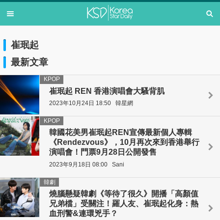
崔珉起
最新文章
KPOP
崔珉起 REN 香港演唱會大騷背肌
2023年10月24日 18:50
韓星網
KPOP
韓國花美男崔珉起REN宣傳最新個人專輯
《Rendezvous》，10月再次來到香港舉行
演唱會！門票9月28日公開發售
2023年9月18日 08:00
Sani
韓劇
燒腦懸疑韓劇《等待了很久》開播「高顏值
兄弟檔」受關注！羅人友、崔珉起化身：熱
血刑警&連環兇手？