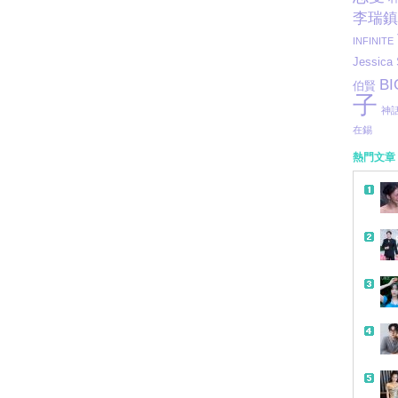
李瑞鎮
INFINITE
Jessica
B
伯賢
子
神
在錫
熱門文章