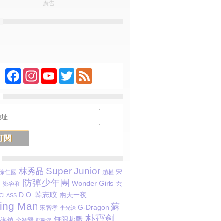
廣告
Facebook
Instagram
YouTube
Twitter
Feed
Super Junior
林秀晶
宋
徐仁國
趙權
防彈少年團
劉
Wonder Girls
玄
鄭容和
韓志旼
D.O.
兩天一夜
LASS
ing Man
蘇
G-Dragon
宋智孝
李光洙
朴寶劍
無限挑戰
朴海鎮
全智賢
鄭敬淏