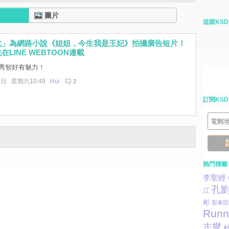
圖片
追蹤KSD
化」為網路小說《姐姐，今生我是王妃》拍攝廣告短片！
LINE WEBTOON連載
秀智好有魅力！
5日 星期六10:49
Hui
2
訂閱KSD
熱門標籤
李聖經
孔
江
彬
梨泰院C
Runn
志燮