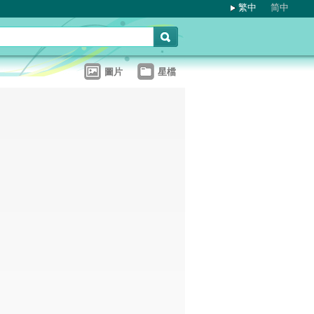
繁中
简中
圖片
星檔