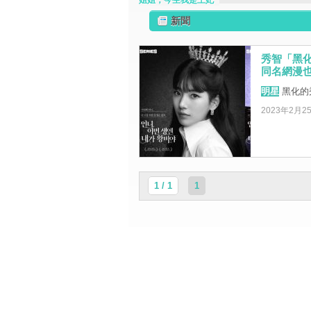
姐姐，今生我是王妃
新聞
秀智「黑
同名網漫也在
明星
黑化的
2023年2月2
1 / 1
1