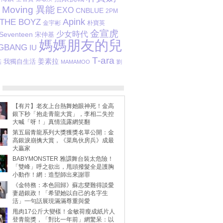
Moving 異能
EXO
CNBLUE
2PM
Apink
THE BOYZ
金宇彬
朴寶英
金宣虎
少女時代
Seventeen
宋仲基
媽媽朋友的兒
IGBANG
IU
T-ara
姜素拉
我獨自生活
話
MAMAMOO
劉
【有片】老友上台熱舞她眼神死！金高
銀下秒「抱走青龍大賞」，李相二失控
大喊「呀！」真情流露網笑翻
第五屆青龍系列大獎獲獎名單公開：金
高銀淚崩擒大賞，《菜鳥伙房兵》成最
大贏家
BABYMONSTER 雅譞舞台裝太危險！
「雙峰」呼之欲出，甩頭撥髮全是護胸
小動作！網：造型師出來謝罪
《金特務：本色回歸》蘇志燮難得談愛
妻趙銀政！「希望她以自己的名字生
活」一句話展現滿滿尊重與愛
甩肉17公斤大變樣！金敏荷瘦成紙片人
登青龍獎，「對比一年前」網驚呆：以