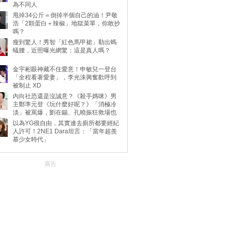
為不同人
甩掉34公斤＝倒掉半個自己的油！尹敬
浩「2顆蛋白＋辣椒」地獄菜單，你敢抄
嗎？
瘦到驚人！秀智「紅色馬甲裙」勒出螞
蟻腰，近照曝光網驚：這是真人嗎？
金宇彬眼神藏不住愛意！申敏兒一登台
「全程看著愛妻」，李光洙興奮歡呼到
被制止 XD
內向社恐還是沒誠意？《殺手媽咪》男
主鄭準元登《玩什麼好呢？》「消極冷
淡」被罵爆，劉在錫、孔曉振狂救場也
不動
以為YG很自由，其實連去廁所都要經紀
人許可！2NE1 Dara坦言：「當年超羨
慕少女時代」
廣告