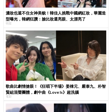
濃妝也遮不住女神美貌！韓佳人挑戰中國網紅妝，華麗造
型曝光，韓網狂讚：臉比妝還亮眼、太漂亮了
明星
歌曲比劇情搶眼！《狂唱下半場》姜棟元、嚴泰九、朴智
賢組混聲團體，劇中曲《Love Is》超洗腦
電影