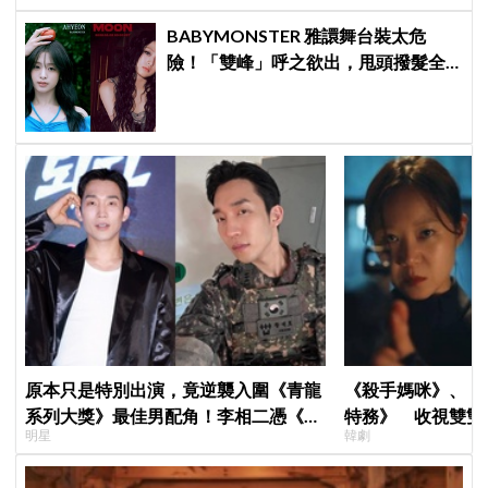
BABYMONSTER 雅譞舞台裝太危
險！「雙峰」呼之欲出，甩頭撥髮全
是護胸小動作！網：造型師出來謝罪
原本只是特別出演，竟逆襲入圍《青龍
《殺手媽咪》、《
系列大獎》最佳男配角！李相二憑《菜
特務》 收視雙雙
明星
韓劇
鳥伙房兵》黃錫浩寫下「最強特別出
高！
演」傳奇