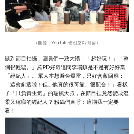
（圖源：YouTube@십오야 채널）
談到節目拍攝，團員們一致大讚：「超好玩！」「整
個很輕鬆。」羅PD好奇追問李瑞鎮是不是有好好當
「經紀人」。 眾人本想避免爆雷，只好含蓄回應：
「這會劇透啦！但... 他真的很可靠、很配合！」看樣
子「只負責生氣」的瑞鎮大叔，在節目裡竟然變成溫
柔又稱職的經紀人？ 粉絲們直呼：這期我一定要
看！