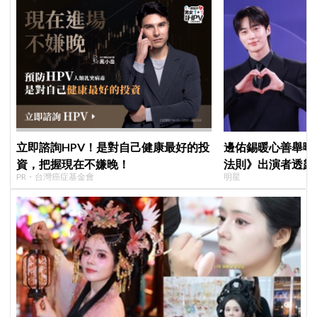
立即諮詢HPV！是對自己健康最好的投
邊佑錫暖心善舉曝
資，把握現在不嫌晚！
法則》出演者透露
PR・台灣癌症基金會
明星
患者順利完成治療