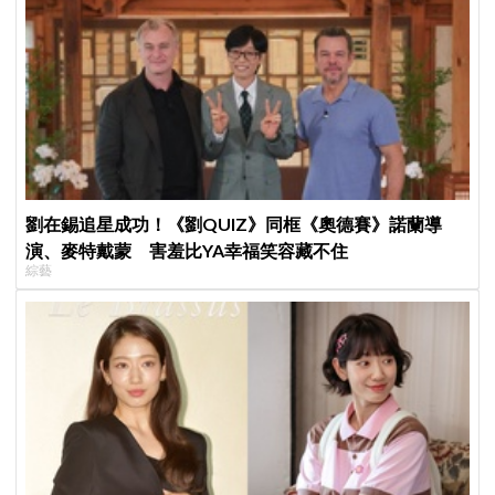
劉在錫追星成功！《劉QUIZ》同框《奧德賽》諾蘭導
演、麥特戴蒙 害羞比YA幸福笑容藏不住
綜藝