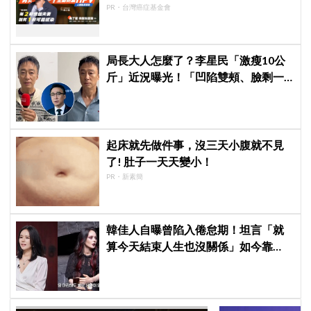
PR・台灣癌症基金會
局長大人怎麼了？李星民「激瘦10公
斤」近況曝光！「凹陷雙頰、臉剩一
半」判若兩人網嚇壞
起床就先做件事，沒三天小腹就不見
了! 肚子一天天變小！
PR・新素簡
韓佳人自曝曾陷入倦怠期！坦言「就
算今天結束人生也沒關係」如今靠
YouTube重拾生活樂趣