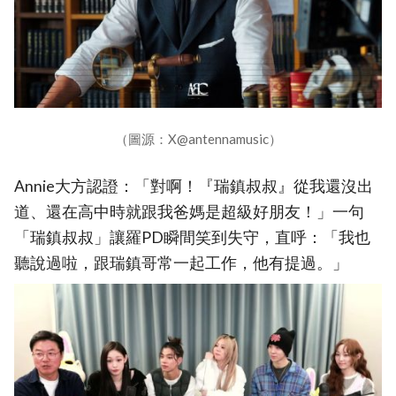
（圖源：X@antennamusic）
Annie大方認證：「對啊！『瑞鎮叔叔』從我還沒出
道、還在高中時就跟我爸媽是超級好朋友！」一句
「瑞鎮叔叔」讓羅PD瞬間笑到失守，直呼：「我也
聽說過啦，跟瑞鎮哥常一起工作，他有提過。」