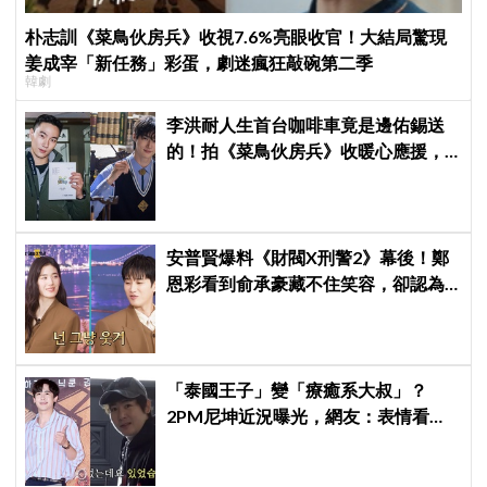
朴志訓《菜鳥伙房兵》收視7.6%亮眼收官！大結局驚現
姜成宰「新任務」彩蛋，劇迷瘋狂敲碗第二季
韓劇
李洪耐人生首台咖啡車竟是邊佑錫送
的！拍《菜鳥伙房兵》收暖心應援，
感動直呼「真的很謝謝」
安普賢爆料《財閥X刑警2》幕後！鄭
恩彩看到俞承豪藏不住笑容，卻認為
安普賢只是「搞笑男」
「泰國王子」變「療癒系大叔」？
2PM尼坤近況曝光，網友：表情看起
來更快樂了