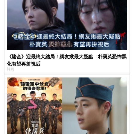
《賭金》迎最終大結局！網友揪最大疑點 朴寶英恐怖黑
化有望再拚視后
韓劇