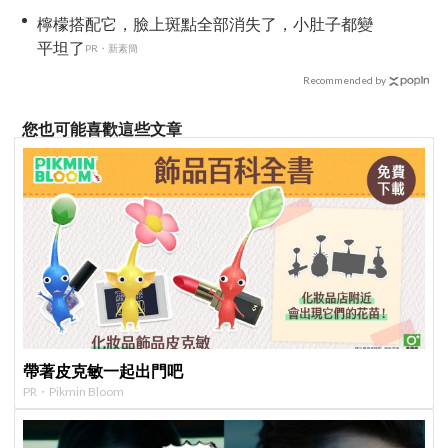
檸檬搭配它，臉上斑點全部消失了，小肚子都變
平坦了
PR・新素簡
Recommended by
您也可能喜歡這些文章
帶著皮克敏一起出門吧
PR・Pikmin Bloom