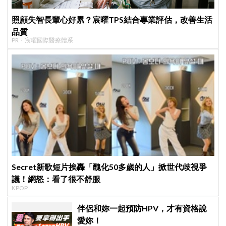
照顧失智長輩心好累？宸曜TPS結合專業評估，改善生活
品質
PR・宸曜國際醫療體系
Secret新歌短片挨轟「醜化50多歲的人」掀世代歧視爭
議！網怒：看了很不舒服
KPOP
伴侶和妳一起預防HPV，才有資格說
愛妳！