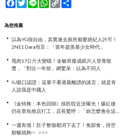
Facebook
Twitter
Line
WhatsApp
Copy
分
Link
享
為您推薦
以為YG很自由，其實連去廁所都要經紀人許可！
2NE1 Dara坦言：「當年超羨慕少女時代」
甩肉17公斤大變樣！金敏荷瘦成紙片人登青龍
獎，「對比一年前」網驚呆：以為不同人
IU親口認證：這輩子看過最離譜的謠言，就是有
人說我是中國人
《金特務：本色回歸》徐貹旼近況曝光！爆紅後
仍在章魚燒店打工，店長驚呼：「妳怎麼會在這
裡？」
一週有感！肚子整個都消下去了！免節食，排空
順暢就夠
PR・新素簡