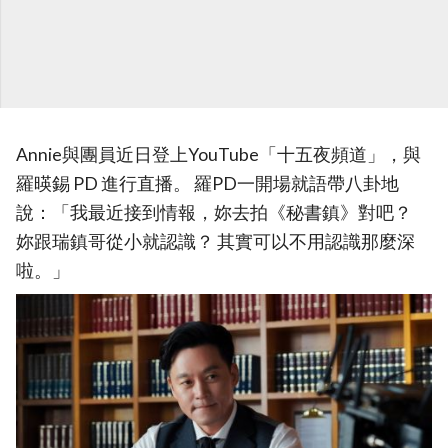
Annie與團員近日登上YouTube「十五夜頻道」，與
羅暎錫 PD 進行直播。 羅PD一開場就語帶八卦地
說：「我最近接到情報，妳去拍《秘書鎮》對吧？
妳跟瑞鎮哥從小就認識？ 其實可以不用認識那麼深
啦。」