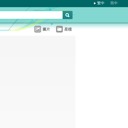
繁中
简中
圖片
星檔