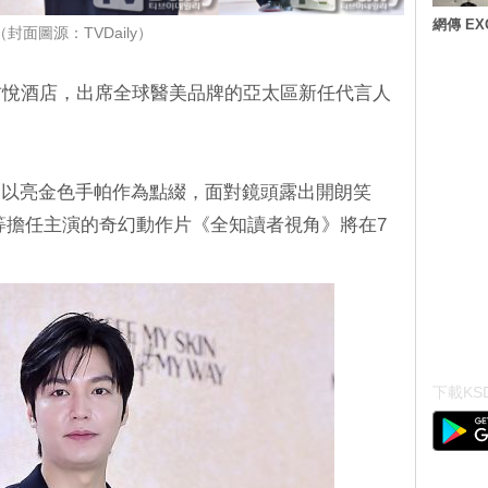
網傳 E
（封面圖源：TVDaily）
君悅酒店，出席全球醫美品牌的亞太區新任代言人
，以亮金色手帕作為點綴，面對鏡頭露出開朗笑
等擔任主演的奇幻動作片《全知讀者視角》將在7
下載KSD