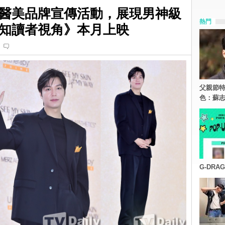
醫美品牌宣傳活動，展現男神級
熱門
知讀者視角》本月上映
父親節特
色：蘇志
G-DR