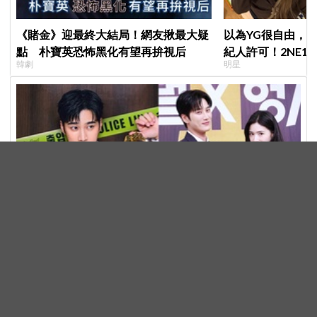
《賭金》迎最終大結局！網友揪最大疑
以為YG很自由，
點 朴寶英恐怖黑化有望再拚視后
紀人許可！2NE1 
韓劇
明星
羨慕少女時代」
安普賢《財閥X刑警2》霸氣回歸！豪砸資金、動作戲全
面升級 放話：這次要超越第一季
韓劇