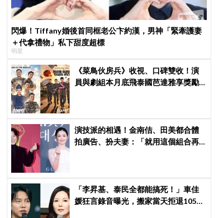
閃爆！Tiffany婚後首同框老公卞約漢，男神「緊牽護妻
＋代拿禮物」私下甜度超標
明星
《菜鳥伙房兵》收視、口碑雙收！演
員與劇組本月底飛泰國芭達雅享獎勵
旅行，慶祝亮眼成績
演技派的相遇！金南佶、田美都合體
拍廣告、扮夫妻：「就用這個組合再
拍一部戲劇吧」
「李昇基、泰民全都能搞死！」車佳
媛狂言錄音曝光，搬家當天拒退105億
保證金、糾紛再升級