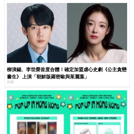
柳演錫、李世榮首度合體！確定加盟虐心史劇《公主貪戀
書生》 上演「朝鮮版羅密歐與茱麗葉」
韓劇