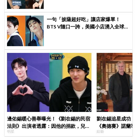
一句「披薩超好吃」讓店家爆單！
BTS V隨口一誇，美國小店湧入全球
ARMY擠爆
邊佑錫暖心善舉曝光！《劉在錫的民宿
劉在錫追星成功！《
法則》出演者透露：因他的捐款，兒童
《奧德賽》諾蘭導
明星
綜藝
患者順利完成治療
比YA幸福笑容藏