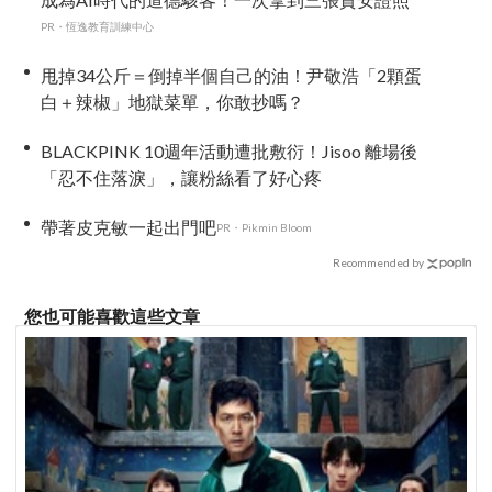
PR・恆逸教育訓練中心
甩掉34公斤＝倒掉半個自己的油！尹敬浩「2顆蛋
白＋辣椒」地獄菜單，你敢抄嗎？
BLACKPINK 10週年活動遭批敷衍！Jisoo 離場後
「忍不住落淚」，讓粉絲看了好心疼
帶著皮克敏一起出門吧
PR・Pikmin Bloom
Recommended by
您也可能喜歡這些文章