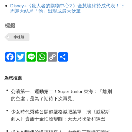
Disney+《殺人者的購物中心2 》金慧埈終於成代表！下
周迎大結局「他」出現成最大伏筆
標籤
李棟旭
Facebook
Twitter
Line
WhatsApp
Copy
分
Link
享
為您推薦
公演第一、運動第二！Super Junior 東海：「離別
的空虛，是為了期待下次再見」
少女時代秀英公開超嚴格減肥菜單！演《威尼斯
商人》貴族千金怕臉變圓：天天只吃蛋和鍋巴
成為AI時代的道德駭客！一次拿到三張資安證照