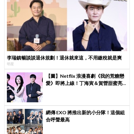
李瑞鎮暢談談退休規劃！退休就來這，不用繳稅就是爽
明星
【圖】Netflix 浪漫喜劇《我的荒糖戀
愛》即將上線！丁海寅＆賀營甜蜜亮
相製作發表會，甜蜜CP化學反應引期
待
網傳 EXO 將推出新的小分隊！這個組
合呼聲最高