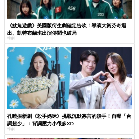
《魷魚遊戲》美國版衍生劇確定告吹！導演大衛芬奇退
出、凱特布蘭琪出演傳聞也破局
韓劇
孔曉振新劇《殺手媽咪》挑戰沉默寡言的殺手！自曝「台
詞超少」：背詞壓力小很多XD
韓劇