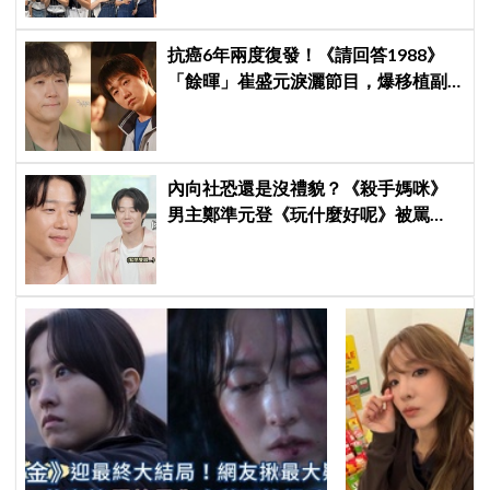
抗癌6年兩度復發！《請回答1988》
「餘暉」崔盛元淚灑節目，爆移植副
作用：指甲龜裂、呼吸喘
內向社恐還是沒禮貌？《殺手媽咪》
男主鄭準元登《玩什麼好呢》被罵
爆，劉在錫、孔曉振狂救場也帶不動