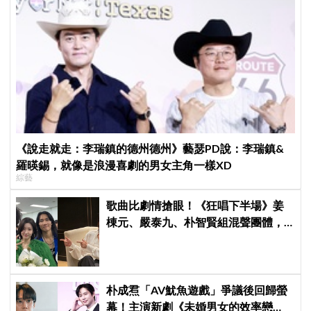
《說走就走：李瑞鎮的德州德州》藝瑟PD說：李瑞鎮&
羅暎錫，就像是浪漫喜劇的男女主角一樣XD
綜藝
歌曲比劇情搶眼！《狂唱下半場》姜
棟元、嚴泰九、朴智賢組混聲團體，
劇中曲《Love Is》超洗腦
朴成焄「AV魷魚遊戲」爭議後回歸螢
幕！主演新劇《未婚男女的效率戀