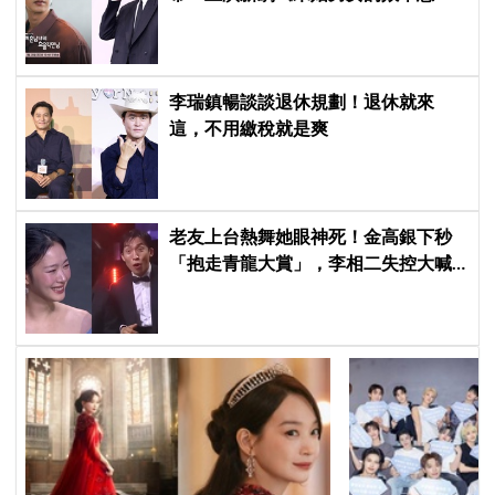
愛》首度談復出心情：比以往更謹慎
李瑞鎮暢談談退休規劃！退休就來
這，不用繳稅就是爽
老友上台熱舞她眼神死！金高銀下秒
「抱走青龍大賞」，李相二失控大喊
「呀！」真情流露網笑翻