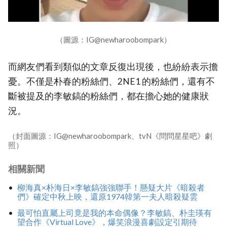
（圖源：IG@newharoobompark）
而網友們看到類似的文章反復出現後，也紛紛表示擔
憂。不僅是朴春的粉絲們、2NE1 的粉絲們，還有不
斷被提及的李敏鎬的粉絲們，都在擔心她的健康狀
況。
（封面圖源：IG@newharoobompark、tvN《問問星星吧》劇
照）
相關新聞
柳海真×朴海日×李敏鎬強強聯手！懸疑大片《暗殺者
們》確定中秋上映，還原1974韓第一夫人暗殺疑雲
最可怕直屬上司竟是我的本命偶像？李敏鎬、朴圭瑛有
望合作《Virtual Love》，爆笑浪漫喜劇設定引期待