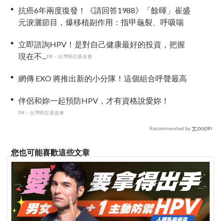
抗癌6年兩度復發！《請回答1988》「餘暉」崔盛
元淚灑節目，爆移植副作用：指甲龜裂、呼吸喘
立即諮詢HPV！是對自己健康最好的投資，把握
現在不...
PR・台灣癌症基金會
網傳 EXO 將推出新的小分隊！這個組合呼聲最高
伴侶和妳一起預防HPV，才有資格說愛妳！
PR・台灣癌症基金會
Recommended by
您也可能喜歡這些文章