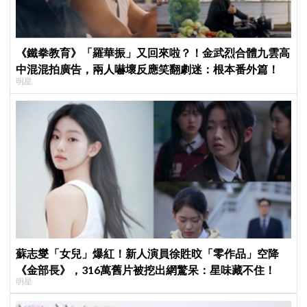
《鐵拳教育》「羅華振」又回來啦？！金武烈合體九雲高
中混混拍廣告，兩人嚇壞反應笑翻劇迷：根本番外篇！
明星
蘇志燮「女兒」爆紅！新人演員徐貹旼「零作品」空降
《金部長》，316萬舊片被挖出網驚呆：星味藏不住！
明星