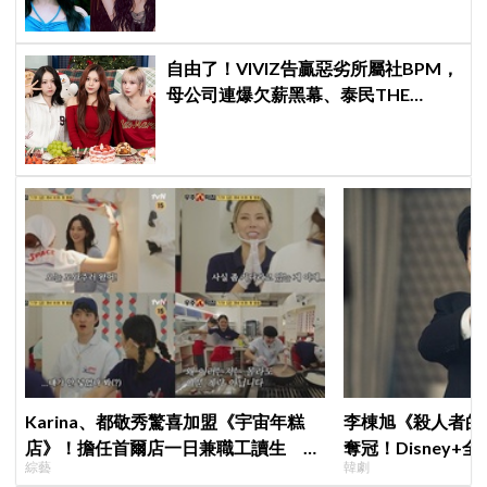
自由了！VIVIZ告贏惡劣所屬社BPM，
母公司連爆欠薪黑幕、泰民THE
BOYZ李昇基集體逃亡
Karina、都敬秀驚喜加盟《宇宙年糕
李棟旭《殺人者的
店》！擔任首爾店一日兼職工讀生 李
奪冠！Disney
綜藝
韓劇
泳知一句話意外成真
紀錄