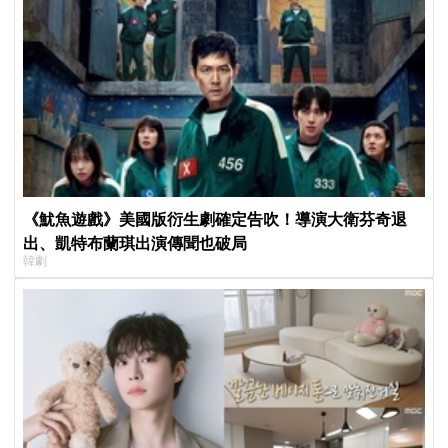
《魷魚遊戲》美國版衍生劇確定告吹！導演大衛芬奇退
出、凱特布蘭琪出演傳聞也破局
韓劇