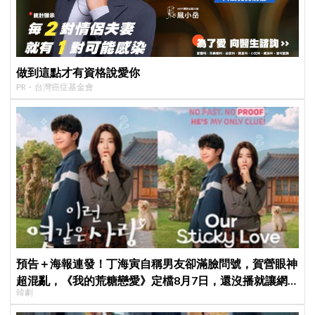
做到這點才有資格說愛你
PR・台灣癌症基金會
預告＋海報連發！丁海寅自稱男友卻滿臉問號，賀營眼神
超混亂，《我的荒糖戀愛》定檔8月7日，還沒播就讓網
韓劇
友瘋猜結局