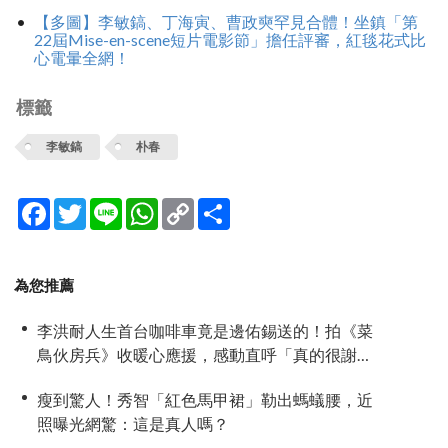
【多圖】李敏鎬、丁海寅、曹政奭罕見合體！坐鎮「第
22屆Mise-en-scene短片電影節」擔任評審，紅毯花式比
心電暈全網！
標籤
李敏鎬
朴春
Facebook
Twitter
Line
WhatsApp
Copy
分
Link
享
為您推薦
李洪耐人生首台咖啡車竟是邊佑錫送的！拍《菜
鳥伙房兵》收暖心應援，感動直呼「真的很謝
謝」
瘦到驚人！秀智「紅色馬甲裙」勒出螞蟻腰，近
照曝光網驚：這是真人嗎？