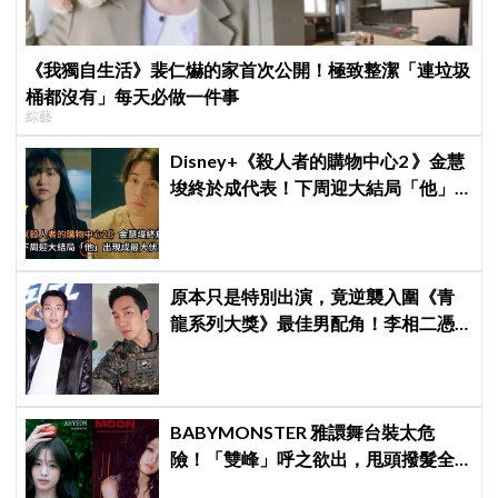
《我獨自生活》裴仁爀的家首次公開！極致整潔「連垃圾
桶都沒有」每天必做一件事
綜藝
Disney+《殺人者的購物中心2 》金慧
埈終於成代表！下周迎大結局「他」
出現成最大伏筆
原本只是特別出演，竟逆襲入圍《青
龍系列大獎》最佳男配角！李相二憑
《菜鳥伙房兵》黃錫浩寫下「最強特
別出演」傳奇
BABYMONSTER 雅譞舞台裝太危
險！「雙峰」呼之欲出，甩頭撥髮全
是護胸小動作！網：造型師出來謝罪