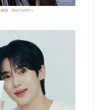
（圖源：DISCOVERY）