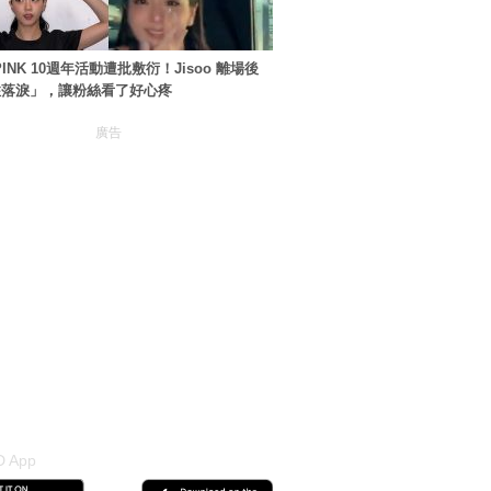
PINK 10週年活動遭批敷衍！Jisoo 離場後
住落淚」，讓粉絲看了好心疼
廣告
 App