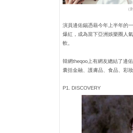
（
演員邊佑錫憑藉今年上半年的
爆紅，成為當下亞洲娛樂圈人
軟。
韓網theqoo上有網友總結了
囊括金融、護膚品、食品、彩
P1. DISCOVERY