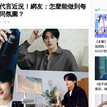
代言近況！網友：怎麼能做到每
熱門
同氛圍？
y
11
【多圖】《
毯開跑！Re
RIIZE
《殺手媽
爆頭」