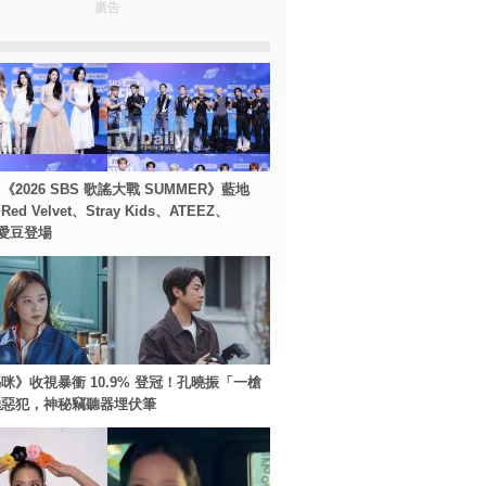
廣告
2026 SBS 歌謠大戰 SUMMER》藍地
d Velvet、Stray Kids、ATEEZ、
等愛豆登場
咪》收視暴衝 10.9% 登冠！孔曉振「一槍
極惡犯，神秘竊聽器埋伏筆