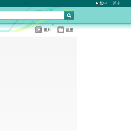
繁中
简中
圖片
星檔