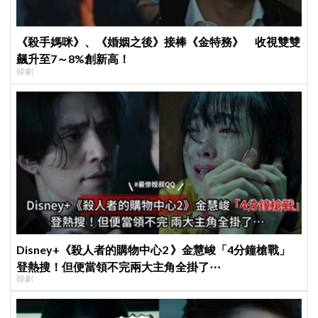
《殺手媽咪》、《婚姻之後》接棒《金特務》 收視雙雙
飆升至7～8%創新高！
韓劇
Disney+《殺人者的購物中心2 》金慧峻「4分鐘槍戰」
登熱搜！但便當領不完兩大主角全掛了⋯
韓劇