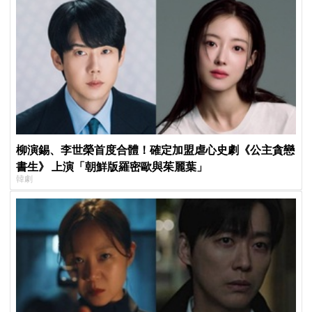
柳演錫、李世榮首度合體！確定加盟虐心史劇《公主貪戀
書生》 上演「朝鮮版羅密歐與茱麗葉」
韓劇