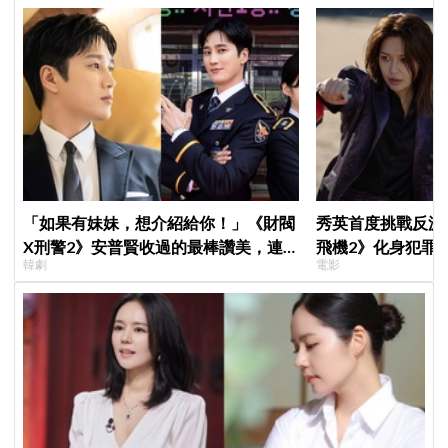
「如果有妹妹，想介紹給你！」《財閥
秀英首度挑戰反派
X刑警2》安普賢收過的最棒讚美，連
飛機2》化身犯罪
韓劇
電影
哥哥們都認證的好品格～