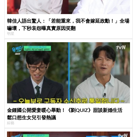
韓佳人語出驚人：「若能重來，我不會嫁延政勳！」全場
嚇壞，下秒哀怨曝真實原因笑翻
明星
金鍾國公開愛妻暖心舉動！《劉QUIZ》甜談新婚生活
鬆口想生女兒引發熱議
綜藝