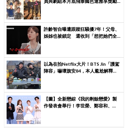
員與劇組本月底飛泰國芭達雅享獎勵
旅行，慶祝亮眼成績
許齡智自曝遭跟蹤狂騷擾7年！父母、
姊姊也被鎖定 還收到「想把她們全
殺了」恐嚇信
以為在拍Netflix大片！BTS Jin「護駕
陣容」嚇壞旗安84，本人尷尬解釋：
是怕我受傷啦
【圖】全新戀綜《我的剩餘戀愛》製
作發表會舉行！李世榮、鄭容和、
SEVENTEEN DK、崔叡娜組成主持陣
容