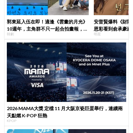
郭東延入伍在即！適逢《雲畫的月光》
安普賢爆料《財閥
10週年，主角群不只一起合拍畫報，還
恩彩看到俞承豪藏
韓劇
明星
錄製特別節目
普賢只是「搞笑男
2026 MAMA大獎 定檔 11 月大阪京瓷巨蛋舉行，連續兩
天點燃 K-POP 狂熱
KPOP