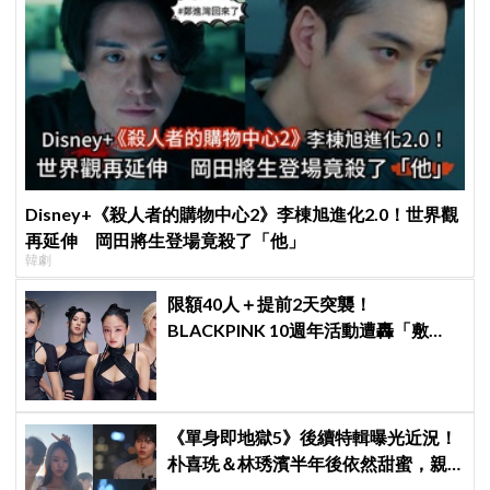
Disney+《殺人者的購物中心2》李棟旭進化2.0！世界觀
再延伸 岡田將生登場竟殺了「他」
韓劇
限額40人＋提前2天突襲！
BLACKPINK 10週年活動遭轟「敷
衍」，YG急證實：4人確定完全體出
席
《單身即地獄5》後續特輯曝光近況！
朴喜珗＆林琇濱半年後依然甜蜜，親
密互動藏不住