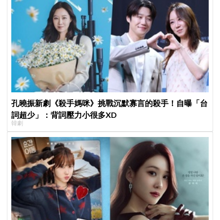
孔曉振新劇《殺手媽咪》挑戰沉默寡言的殺手！自曝「台
詞超少」：背詞壓力小很多XD
韓劇