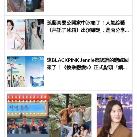
孫藝真要公開家中冰箱了！人氣綜藝
《拜託了冰箱》出演確定，是否分享
與玄彬婚後日常掀期待
連BLACKPINK Jennie都認證的戀綜回
來了！《換乘戀愛5》正式點頭「續
命」！網友：Jennie能不能當固定班
底