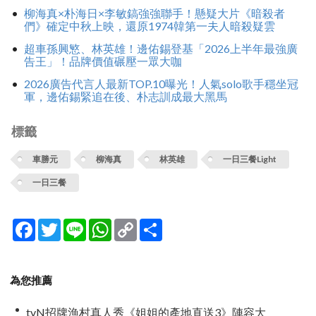
柳海真×朴海日×李敏鎬強強聯手！懸疑大片《暗殺者
們》確定中秋上映，還原1974韓第一夫人暗殺疑雲
超車孫興慜、林英雄！邊佑錫登基「2026上半年最強廣
告王」！品牌價值碾壓一眾大咖
2026廣告代言人最新TOP.10曝光！人氣solo歌手穩坐冠
軍，邊佑錫緊追在後、朴志訓成最大黑馬
標籤
車勝元
柳海真
林英雄
一日三餐Light
一日三餐
Facebook
Twitter
Line
WhatsApp
Copy
分
Link
享
為您推薦
tvN招牌漁村真人秀《姐姐的產地直送3》陣容大