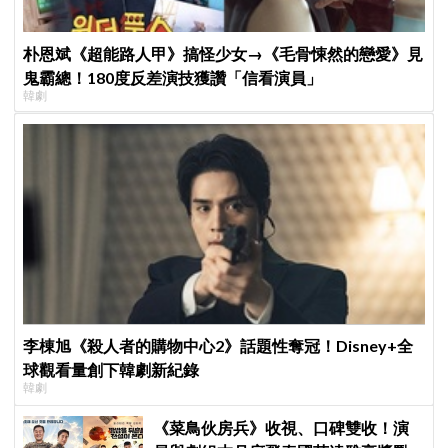
朴恩斌《超能路人甲》搞怪少女→《毛骨悚然的戀愛》見
鬼霸總！180度反差演技獲讚「信看演員」
韓劇
李棟旭《殺人者的購物中心2》話題性奪冠！Disney+全
球觀看量創下韓劇新紀錄
韓劇
《菜鳥伙房兵》收視、口碑雙收！演