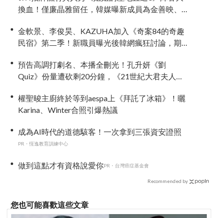
換血！僅廉晶雅留任，韓媒曝新成員為金善映、
盧允瑞、姜有皙
金軟景、李俊昊、KAZUHA加入《奇案84的奇趣
民宿》第二季！新職員曝光後韓網瘋狂討論，期
待值爆表
預告高調打劇名、本播全刪光！孔升妍《劉
Quiz》份量遭砍剩20分鐘，《21世紀大君夫人》
6字憑空消失
權聖晙主廚終於等到aespa上《拜託了冰箱》！曬
Karina、Winter合照引爆熱議
成為AI時代的道德駭客！一次拿到三張資安證照
PR・恆逸教育訓練中心
做到這點才有資格說愛你
PR・台灣癌症基金會
Recommended by
您也可能喜歡這些文章