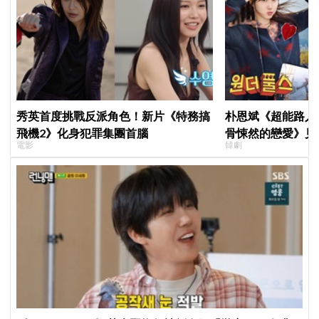
秀英首度挑戰反派角色！新片《特務搞
朴恩斌《超能路人
飛機2》化身犯罪集團首腦
骨悚然的戀愛》見
電影
韓劇
演技獲讚「信看演