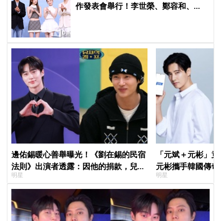
作發表會舉行！李世榮、鄭容和、
SEVENTEEN DK、崔叡娜組成主持陣
容
邊佑錫暖心善舉曝光！《劉在錫的民宿
「元斌＋元彬」竟然
法則》出演者透露：因他的捐款，兒童
元彬攜手韓國傳奇
明星
明星
患者順利完成治療
牌，韓網瘋喊：兩