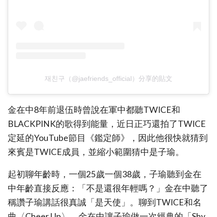
재친구（@jaefriends_official）分享的貼文
金在中8年前退伍時曾說在軍中都聽TWICE和
BLACKPINK的歌得到能量，近日正巧還拍了TWICE
定延的YouTube節目《鑑定師》，因此他很快就猜到
來賓是TWICE成員，並縮小範圍猜中是子瑜。
起初聊年齡時，一個25歲一個38歲，子瑜聽到金在
中年齡直接反應：「不是還很年輕嗎？」金在中聽了
稱讚子瑜講話很真誠「是天使」。聊到TWICE和名
曲〈Cheer Up〉，金在中讓子瑜做一次經典的「Shy