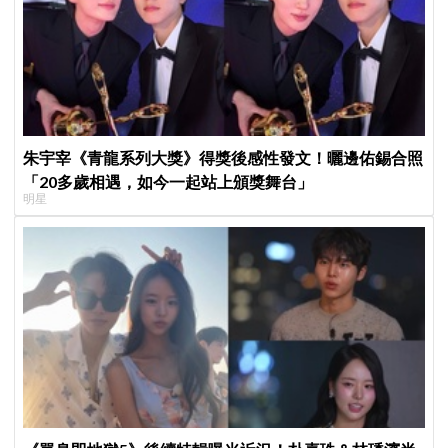
朱宇宰《青龍系列大獎》得獎後感性發文！曬邊佑錫合照
「20多歲相遇，如今一起站上頒獎舞台」
明星