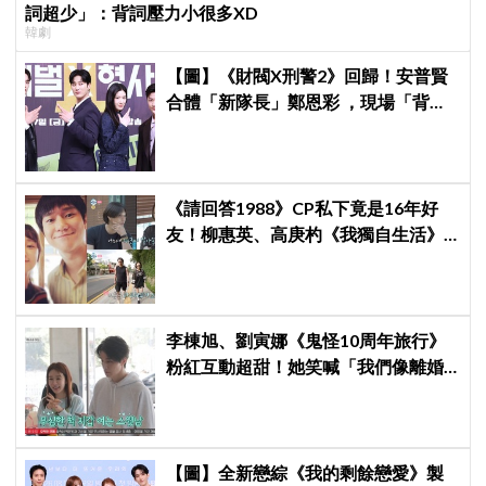
詞超少」：背詞壓力小很多XD
韓劇
【圖】《財閥X刑警2》回歸！安普賢
合體「新隊長」鄭恩彩 ，現場「背靠
背比槍」霸氣爆棚
《請回答1988》CP私下竟是16年好
友！柳惠英、高庚杓《我獨自生活》
預告公開，暖心互動掀回憶殺
李棟旭、劉寅娜《鬼怪10周年旅行》
粉紅互動超甜！她笑喊「我們像離婚
多年的夫妻」
【圖】全新戀綜《我的剩餘戀愛》製