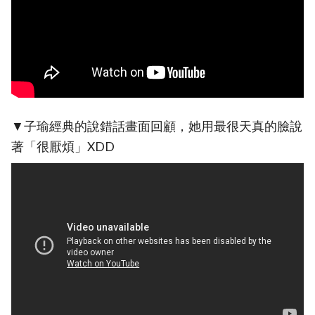
▼子瑜經典的說錯話畫面回顧，她用最很天真的臉說
著「很厭煩」XDD