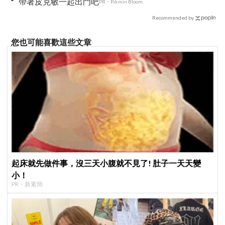
帶著皮克敏一起出門吧
PR・Pikmin Bloom
Recommended by
您也可能喜歡這些文章
起床就先做件事，沒三天小腹就不見了! 肚子一天天變
小！
PR・新素簡