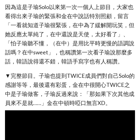
因為這是子瑜Solo以來第一次一個人上節目，大家也
看得出來子瑜的緊張和金在中說話特別照顧，留言
「一看就知道子瑜很緊張，在中為了緩解開玩笑，但
她反應太單純了，在中還說是天使，太好看了」、
「怕子瑜聽不懂，（在中）是用比平時更慢的語調說
話嗎？在中sweet」，也稱讚第一次看子瑜說那麼多
話，韓語說得還不錯，韓語手寫字也有人稱讚。
▼完整節目。子瑜也提到TWICE成員們對自己Solo的
感謝等等，最後還有彩蛋，金在中很開心TWICE之
中是子瑜做客，子瑜反過來說：「那如果下次其他成
員來不是就……」金在中頓時啞口無言XD。