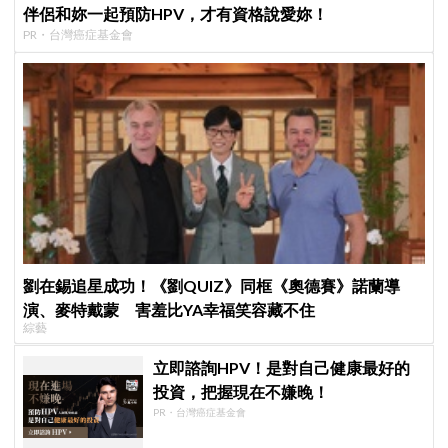
伴侶和妳一起預防HPV，才有資格說愛妳！
PR・台灣癌症基金會
劉在錫追星成功！《劉QUIZ》同框《奧德賽》諾蘭導
演、麥特戴蒙 害羞比YA幸福笑容藏不住
綜藝
立即諮詢HPV！是對自己健康最好的
投資，把握現在不嫌晚！
PR・台灣癌症基金會