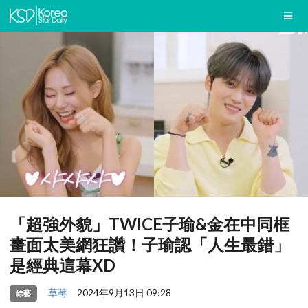
「超強外貌」TWICE子瑜&金在中同框
畫面太美網狂讚！子瑜認「人生最錯」
是經典這幕XD
草莓
2024年9月13日 09:28
綜藝