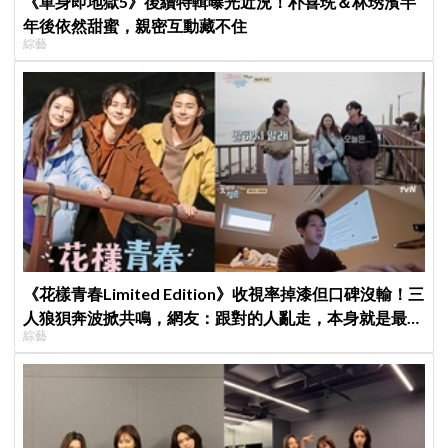
《單身即地獄5》後續特輯曝光近況！朴喜珗＆林琇濱半
年後依然甜蜜，親密互動藏不住
綜藝
《花樣青春Limited Edition》收視率掉漆但口碑沒輸！三
人狼狽奔波掀共鳴，網友：跟對的人亂走，本身就是最好
綜藝
看的風景