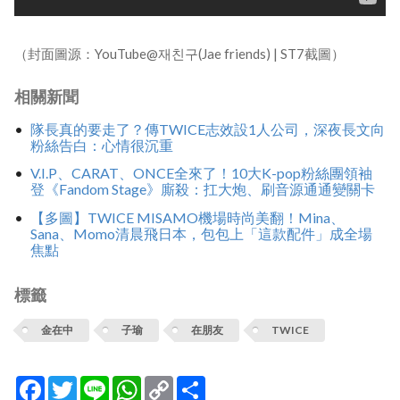
（封面圖源：YouTube@재친구(Jae friends) | ST7截圖）
相關新聞
隊長真的要走了？傳TWICE志效設1人公司，深夜長文向
粉絲告白：心情很沉重
V.I.P、CARAT、ONCE全來了！10大K-pop粉絲團領袖
登《Fandom Stage》廝殺：扛大炮、刷音源通通變關卡
【多圖】TWICE MISAMO機場時尚美翻！Mina、
Sana、Momo清晨飛日本，包包上「這款配件」成全場
焦點
標籤
金在中
子瑜
在朋友
TWICE
Facebook
Twitter
Line
WhatsApp
Copy
分
Link
享