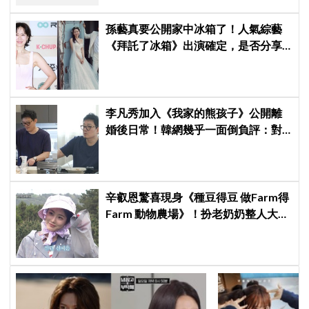
孫藝真要公開家中冰箱了！人氣綜藝
《拜託了冰箱》出演確定，是否分享
與玄彬婚後日常掀期待
李凡秀加入《我家的熊孩子》公開離
婚後日常！韓網幾乎一面倒負評：對
離婚男不感興趣、節目可以廢了
辛叡恩驚喜現身《種豆得豆 做Farm得
Farm 動物農場》！扮老奶奶整人大成
功 都敬秀、李光洙當場笑翻