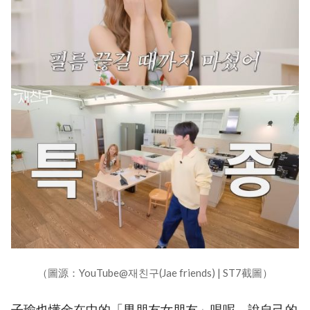
（圖源：YouTube@재친구(Jae friends) | ST7截圖）
子瑜也懂金在中的「男朋友女朋友」哏呢，說自己的