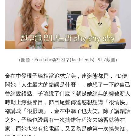
（圖源：YouTube@재친구(Jae friends) | ST7截圖）
金在中發現子瑜相當追求完美，連姿態都是，PD便
問她「人生最大的錯誤是什麼」，她想了一下說自己
曾經說錯話。子瑜說了什麼？就是她經典的綜藝新人
時期上綜藝節目，節目尾聲傳達感想想講「很愉快」
卻講成「很厭煩」，金在中聽了也大笑。除了講錯話
之外，子瑜也透露有一次搞錯行程沒去練習就待在
家，而她也沒有接電話，又因為是她第一次搞失蹤，