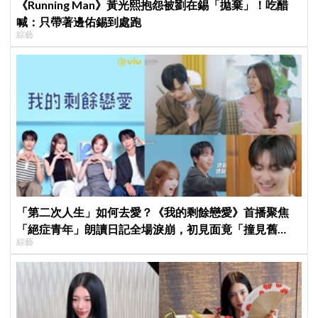
《Running Man》黃光熙抱怨被劉在錫「拋棄」！吃醋
喊：只帶著邊佑錫到處跑
綜藝
「第二次人生」如何去愛？《我的剩餘戀愛》首播聚焦
「絕症青年」朗讀日記全場淚崩，初見面竟「撞見舊
綜藝
識」！