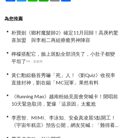
為您推薦
朴寶劍《鄉村魔髮師2》確定11月回歸！高庚杓驚
喜加盟 與李相二再組療癒男神陣容
檸檬搭配它，臉上斑點全部消失了，小肚子都變
平坦了
PR・新素簡
黃仁勳綜藝首秀嚇「死」人！《劉Quiz》收視率
直接封神，劉在錫「MC冠軍」果然有料
《Running Man》越南粉絲見面會突喊卡！開唱前
10天緊急取消，驚爆「這原因」太尷尬
李恩智、MIMI、李泳知、安兪真凌晨5點開工！
《宇宙年糕店》預告公開，網友笑喊：「難得看
到兪真這麼安靜」