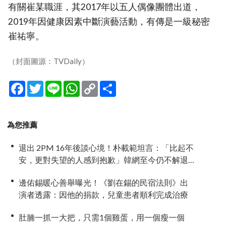
有關崔某職涯，其2017年以五人偶像團體出道，
2019年因健康因素中斷演藝活動，有傳是一級秘密
崔祐寧。
（封面圖源：TVDaily）
Facebook
Twitter
Line
WhatsApp
Copy
分
Link
享
為您推薦
退出 2PM 16年後談心境！朴載範坦言：「比起不
安，更對失望的人感到抱歉」韓網至今仍不解退
團原因
邊佑錫暖心善舉曝光！《劉在錫的民宿法則》出
演者透露：因他的捐款，兒童患者順利完成治療
肚腩一抓一大把，只需1個雞蛋，用一個瘦一個