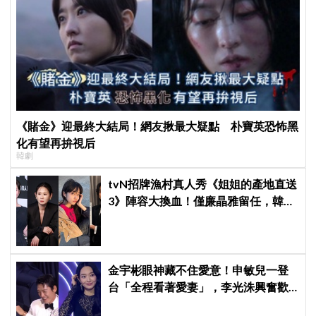
《賭金》迎最終大結局！網友揪最大疑點 朴寶英恐怖黑
化有望再拚視后
韓劇
tvN招牌漁村真人秀《姐姐的產地直送
3》陣容大換血！僅廉晶雅留任，韓媒
曝新成員為金善映、盧允瑞、姜有皙
金宇彬眼神藏不住愛意！申敏兒一登
台「全程看著愛妻」，李光洙興奮歡
呼到被制止 XD