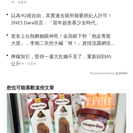
PR・新素簡
以為YG很自由，其實連去廁所都要經紀人許可！
2NE1 Dara坦言：「當年超羨慕少女時代」
老友上台熱舞她眼神死！金高銀下秒「抱走青龍
大賞」，李相二失控大喊「呀！」真情流露網笑
翻
檸檬加它，堅持一週大肚腩不見了，重新回到45
公斤
PR・新素簡
Recommended by
您也可能喜歡這些文章