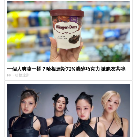
一個人爽嗑一桶？哈根達斯72%濃醇巧克力 掀脆友共鳴
PR・哈根達斯