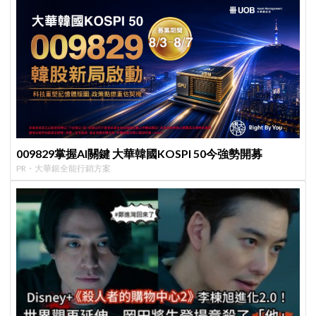
009829掌握AI關鍵 大華韓國KOSPI 50今強勢開募
PR・大華銀全能行銷方案