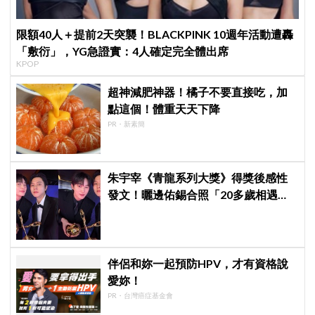
限額40人＋提前2天突襲！BLACKPINK 10週年活動遭轟
「敷衍」，YG急證實：4人確定完全體出席
KPOP
超神減肥神器！橘子不要直接吃，加
點這個！體重天天下降
PR・新素簡
朱宇宰《青龍系列大獎》得獎後感性
發文！曬邊佑錫合照「20多歲相遇，
如今一起站上頒獎舞台」
伴侶和妳一起預防HPV，才有資格說
愛妳！
PR・台灣癌症基金會