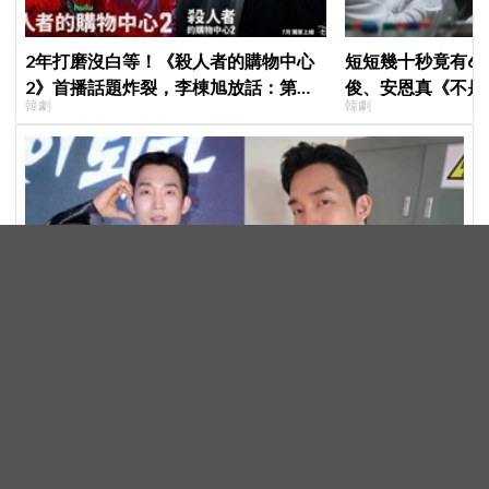
2年打磨沒白等！《殺人者的購物中心
短短幾十秒竟有6
2》首播話題炸裂，李棟旭放話：第三
俊、安恩真《不是
韓劇
韓劇
季找我，我就拍
公開，網友直呼：
原本只是特別出演，竟逆襲入圍《青龍系列大獎》最佳男
配角！李相二憑《菜鳥伙房兵》黃錫浩寫下「最強特別出
明星
演」傳奇