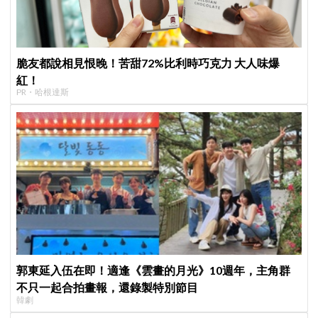
脆友都說相見恨晚！苦甜72%比利時巧克力 大人味爆
紅！
PR・哈根達斯
郭東延入伍在即！適逢《雲畫的月光》10週年，主角群
不只一起合拍畫報，還錄製特別節目
韓劇