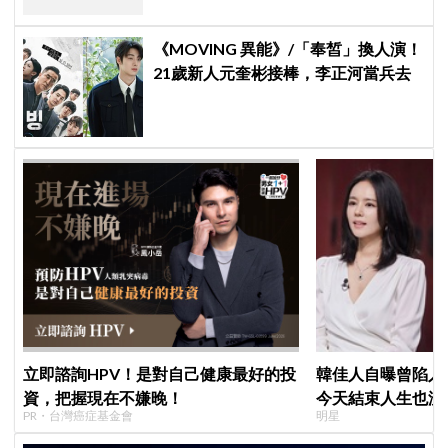
《MOVING 異能》/「奉皙」換人演！
21歲新人元奎彬接棒，李正河當兵去
立即諮詢HPV！是對自己健康最好的投
韓佳人自曝曾陷入
資，把握現在不嫌晚！
今天結束人生也沒
PR・台灣癌症基金會
明星
YouTube重拾生