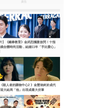
廣告
片】《鐵拳教育》金武烈攜妻放閃！十指
娥合體時尚活動，結婚11年「手比愛心」
爾
ey+《殺人者的購物中心2 》金慧埈終於成代
周迎大結局「他」出現成最大伏筆