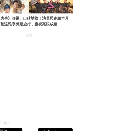
伙房兵》收視、口碑雙收！演員與劇組本月
國芭達雅享獎勵旅行，慶祝亮眼成績
廣告
 App