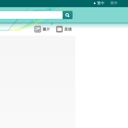
繁中
简中
圖片
星檔