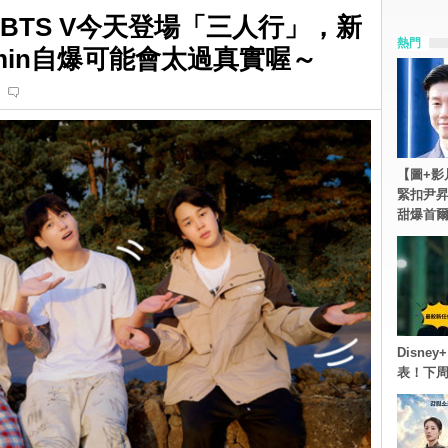
e?!》BTS V今天登場「三人行」，新
熱門
min自爆可能會太過真實喔～
【圖+影
緊扣尹昇
甜爆首
Disn
表！下