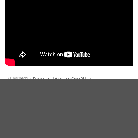
（封面图源：Disney+《Are you Sure?!》）
相关新闻
BTS 2026世界杯舞台装拍出天价！Jimin一件上衣飙破1.5
亿，整团贡献慈善拍卖近半金额
BTS宣布不参加葛莱美！抵制「最佳亚洲流行音乐」新奖
项 葛莱美火速回应仍难平息争议
BTS防弹少年团抵制葛莱美奖烧不停！CEO急出面灭