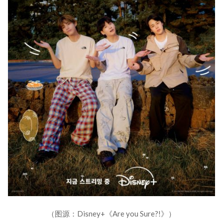
（图源：Disney+《Are you Sure?!》）