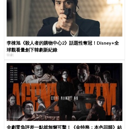
李棟旭《殺人者的購物中心2》話題性奪冠！Disney+全
球觀看量創下韓劇新紀錄
韓劇
全劇零負評差一點就無懈可擊！《金特務：本色回歸》結