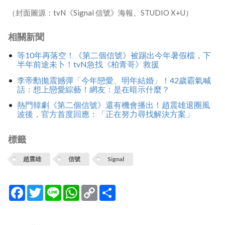
（封面圖源：tvN《Signal 信號》海報、STUDIO X+U）
相關新聞
等10年再落空！《第二個信號》被踢出今年暑假檔，下
半年前途未卜！tvN急找《柏青哥》救援
李帝勳拋震撼彈「今年戀愛、明年結婚」！42歲霸氣喊
話：想上戀愛綜藝！網友：是在暗示什麼？
熱門韓劇《第二個信號》還有機會播出！趙震雄退圈風
波後，官方首度回應：「正在努力尋找解決方案」
標籤
趙震雄
信號
Signal
Facebook
Twitter
Line
WhatsApp
Copy
分
Link
享