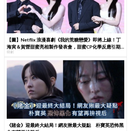
【圖】Netflix 浪漫喜劇《我的荒糖戀愛》即將上線！丁
海寅＆賀營甜蜜亮相製作發表會，甜蜜CP化學反應引期
韓劇
待
《賭金》迎最終大結局！網友揪最大疑點 朴寶英恐怖黑