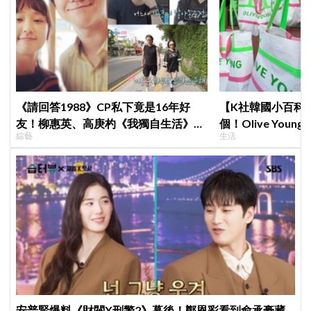
《請回答1988》CP私下竟是16年好
【K社韓國小百科】
友！柳惠英、高庚杓《我獨自生活》預
個！Olive Yo
綜藝
生活
告公開，暖心互動掀回憶殺
遊客，機場「人手
安普賢爆料《財閥X刑警2》幕後！鄭恩彩看到俞承豪藏