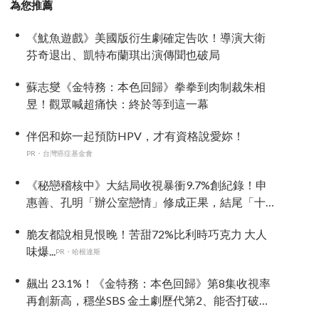
為您推薦
《魷魚遊戲》美國版衍生劇確定告吹！導演大衛
芬奇退出、凱特布蘭琪出演傳聞也破局
蘇志燮《金特務：本色回歸》拳拳到肉制裁朱相
昱！觀眾喊超痛快：終於等到這一幕
伴侶和妳一起預防HPV，才有資格說愛妳！
PR・台灣癌症基金會
《秘戀稽核中》大結局收視暴衝9.7%創紀錄！申
惠善、孔明「辦公室戀情」修成正果，結尾「十
指緊扣」甜到蛀牙
脆友都說相見恨晚！苦甜72%比利時巧克力 大人
味爆...
PR・哈根達斯
飆出 23.1%！《金特務：本色回歸》第8集收視率
再創新高，穩坐SBS 金土劇歷代第2、能否打破
《上流戰爭2》紀錄成焦點