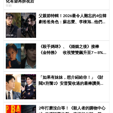
化有望再拚視后
韓劇
父親節特輯！2026最令人難忘的4位韓
劇爸爸角色：蘇志燮、李棟旭...他們連
命都可以不要
《殺手媽咪》、《婚姻之後》接棒
《金特務》 收視雙雙飆升至7～8%
創新高！
「如果有妹妹，想介紹給你！」《財
閥X刑警2》安普賢收過的最棒讚美，
連哥哥們都認證的好品格～
2年打磨沒白等！《殺人者的購物中心