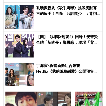
孔曉振新劇《殺手媽咪》挑戰沉默寡
言的殺手！自曝「台詞超少」：背詞
壓力小很多XD
【圖】《財閥X刑警2》回歸！安普賢
合體「新隊長」鄭恩彩 ，現場「背靠
背比槍」霸氣爆棚
丁海寅×賀營新鮮組合來襲！
Netflix《我的荒糖戀愛》公開預告，
「失憶檢察官×拳擊教練」展開荒唐又
心動的同居戀愛