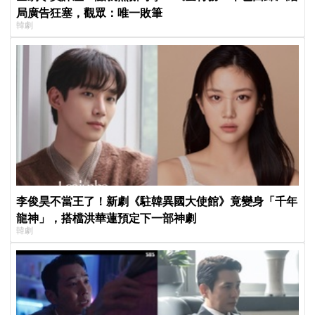
局廣告狂塞，觀眾：唯一敗筆
韓劇
李俊昊不當王了！新劇《駐韓異國大使館》竟變身「千年
龍神」，搭檔洪華蓮預定下一部神劇
韓劇