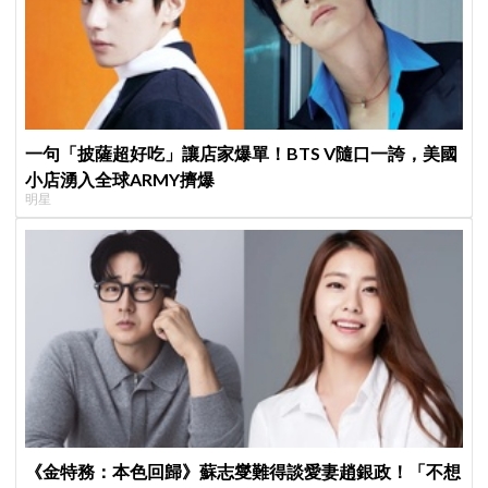
一句「披薩超好吃」讓店家爆單！BTS V隨口一誇，美國
小店湧入全球ARMY擠爆
明星
《金特務：本色回歸》蘇志燮難得談愛妻趙銀政！「不想