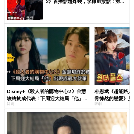
2》首播話題炸裂，李棟旭放話：第三
季找我，我就拍
Disney+《殺人者的購物中心2 》金慧
朴恩斌《超能路人
埈終於成代表！下周迎大結局「他」出
骨悚然的戀愛》見
韓劇
韓劇
現成最大伏筆
演技獲讚「信看演