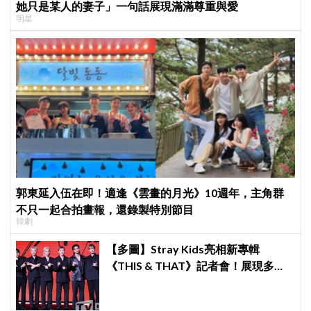
她只是某人的妻子」一句話展現滿滿尊重與愛
明星
郭東延入伍在即！適逢《雲畫的月光》10週年，主角群
不只一起合拍畫報，還錄製特別節目
韓劇
【多圖】Stray Kids亮相新專輯
《THIS & THAT》記者會！展現多才
全能與滿滿自信，預告「以熱治熱」
炸裂夏日音樂圈