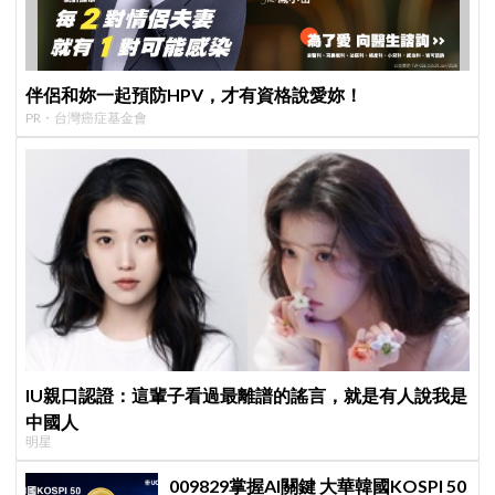
伴侶和妳一起預防HPV，才有資格說愛妳！
PR・台灣癌症基金會
IU親口認證：這輩子看過最離譜的謠言，就是有人說我是
中國人
明星
009829掌握AI關鍵 大華韓國KOSPI 50