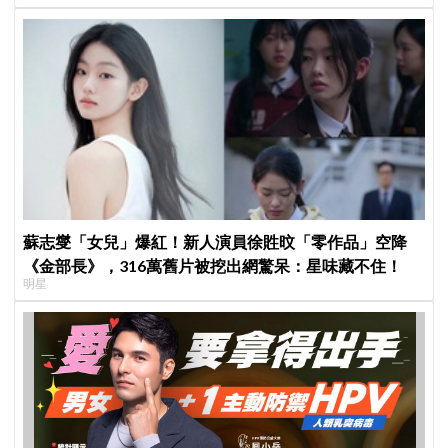
蘇志燮「女兒」爆紅！新人演員徐貹旼「零作品」空降
《金部長》，316萬舊片被挖出網驚呆：星味藏不住！
明星