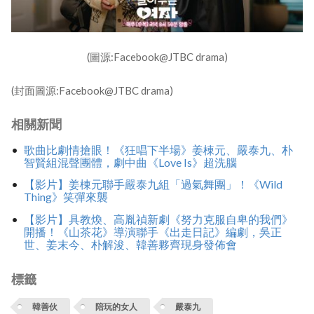
(圖源:Facebook@JTBC drama)
(封面圖源:Facebook@JTBC drama)
相關新聞
歌曲比劇情搶眼！《狂唱下半場》姜棟元、嚴泰九、朴
智賢組混聲團體，劇中曲《Love Is》超洗腦
【影片】姜棟元聯手嚴泰九組「過氣舞團」！《Wild
Thing》笑彈來襲
【影片】具教煥、高胤禎新劇《努力克服自卑的我們》
開播！《山茶花》導演聯手《出走日記》編劇，吳正
世、姜末今、朴解浚、韓善夥齊現身發佈會
標籤
韓善伙
陪玩的女人
嚴泰九