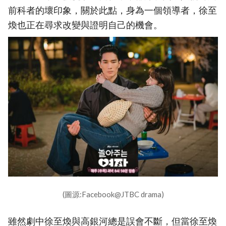
前科者的壞印象，關於此點，身為一個領導者，徐至
煥也正在尋求改變與證明自己的機會。
(圖源:Facebook@JTBC drama)
雖然劇中徐至煥與高銀河總是誤會不斷，但當徐至煥