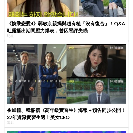
《換乘戀愛4》郭敏京親揭與趙有植「沒有復合」！Q&A
吐露播出期間壓力爆表，曾因惡評失眠
明星
崔岷植、韓韶禧《高年級實習生》海報＋預告同步公開！
37年資深實習生遇上美女CEO
電影