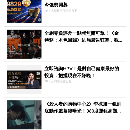
今強勢開募
PR・大華銀全能行銷方案
全劇零負評差一點就無懈可擊！《金
特務：本色回歸》結局廣告狂塞，觀
眾：唯一敗筆
立即諮詢HPV！是對自己健康最好的
投資，把握現在不嫌晚！
PR・台灣癌症基金會
《殺人者的購物中心2》李棟旭一鏡到
底動作戲幕後曝光！360度運鏡高難度
拍攝超敬業