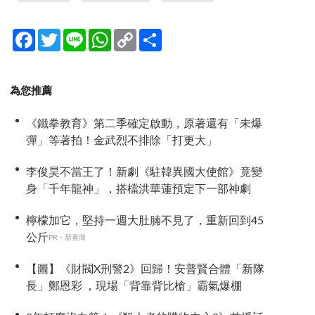
Facebook
Twitter
Line
WhatsApp
Copy
分
Link
享
為您推薦
《鐵拳教育》第二季確定啟動，原著還有「未爆
彈」等著拍！金武烈不排除「打更大」
李俊昊不當王了！新劇《駐韓異國大使館》竟變
身「千年龍神」，搭檔洪華蓮預定下一部神劇
檸檬加它，堅持一週大肚腩不見了，重新回到45
公斤
PR・新素簡
【圖】《財閥X刑警2》回歸！安普賢合體「新隊
長」鄭恩彩 ，現場「背靠背比槍」霸氣爆棚