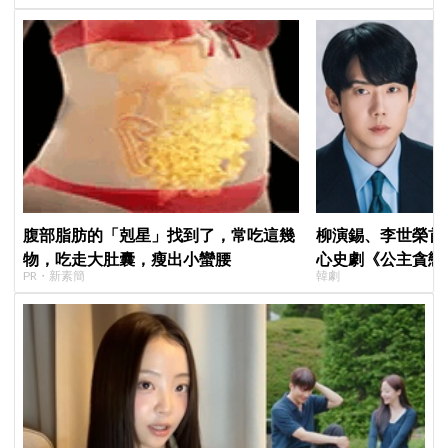
腹部脂肪的「剋星」找到了，常吃這幾
柳演錫、李世榮首
物，吃走大肚囊，瘦出小蠻腰
心史劇《公主貪戀
PR・新素簡
韓劇
羅密歐與茱麗葉」