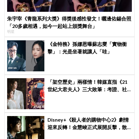
朱宇宰《青龍系列大獎》得獎後感性發文！曬邊佑錫合照
「20多歲相遇，如今一起站上頒獎舞台」
明星
《金特務》孫娜恩曝蘇志燮「實物衝
擊」：光是坐著就讓人「哇」
「架空歷史」兩樣情！韓媒直指《21
世紀大君夫人》三大敗筆：考證、社
會觀、女性敘事全垮！讚《我的王室
死對頭》諷刺到位
Disney+《殺人者的購物中心2》劇情
迎來反轉！金慧峻正式展開反擊，散
發「叔叔李棟旭」般強大氣場