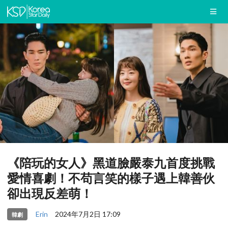
《陪玩的女人》黑道臉嚴泰九首度挑戰
愛情喜劇！不苟言笑的樣子遇上韓善伙
卻出現反差萌！
Erin
2024年7月2日 17:09
韓劇