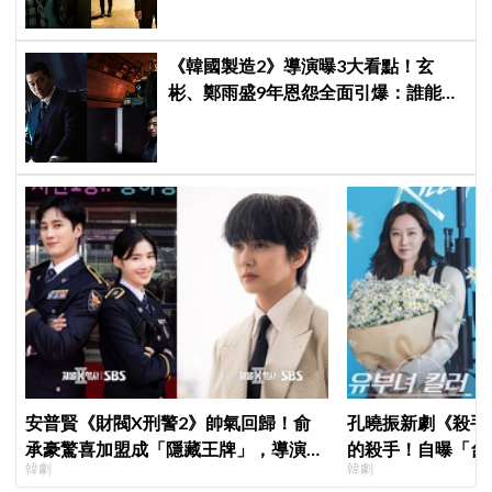
《韓國製造2》導演曝3大看點！玄
彬、鄭雨盛9年恩怨全面引爆：誰能活
到最後？
安普賢《財閥X刑警2》帥氣回歸！俞
孔曉振新劇《殺手
承豪驚喜加盟成「隱藏王牌」，導演笑
的殺手！自曝「台
韓劇
韓劇
曝：太有存在感決定提前登場
小很多XD