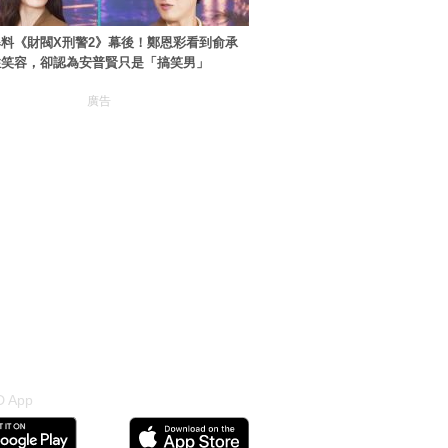
料《財閥X刑警2》幕後！鄭恩彩看到俞承
住笑容，卻認為安普賢只是「搞笑男」
廣告
 App