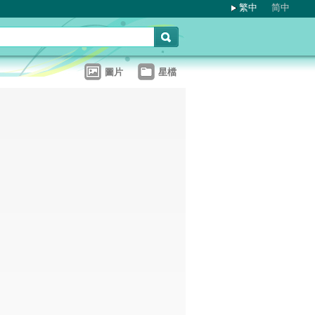
繁中
简中
圖片
星檔