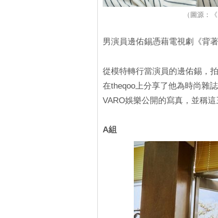
（圖源：《
男演員邊佑錫憑藉電視劇《背
從模特轉行當演員的邊佑錫，
在theqoo上分享了他為時尚雜
VARO娛樂公開的寫真，並稱
A組