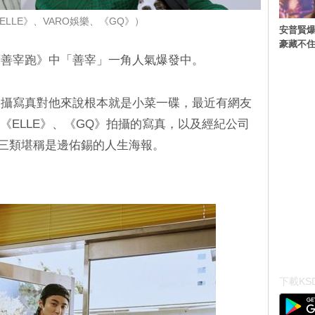
ELLE》、VARO娛樂、《GQ》）
安普賢爆
豪藏不
著善宰跑》中「善宰」一角人氣爆發中。
拍攝寫真對他來說根本就是小菜一碟，最近有網友
誌《ELLE》、《GQ》拍攝的寫真，以及經紀公司
這三類堪稱是邊佑錫的人生海報。
下載KSD