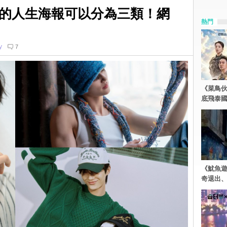
的人生海報可以分為三類！網
熱門
y
7
《菜鳥
底飛泰
《魷魚
奇退出