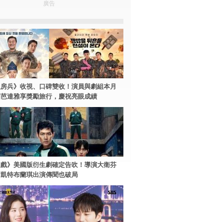
廣告
伙房兵》收視、口碑雙收！演員與劇組本月
國芭達雅享獎勵旅行，慶祝亮眼成績
遊戲》美國版衍生劇確定告吹！導演大衛芬
、凱特布蘭琪出演傳聞也破局