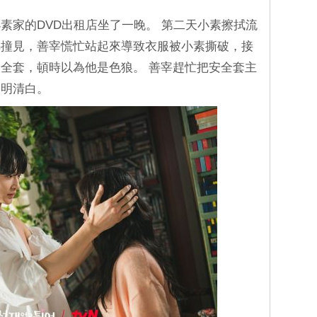
素家的DVD出租店坐了一晚。 第二天小素擦拭流
錦撞見，善宰慌忙站起來導致衣服被小素撕破，接
全套，頓時以為他是色狼。 善宰趕忙把安全套主
證明清白。