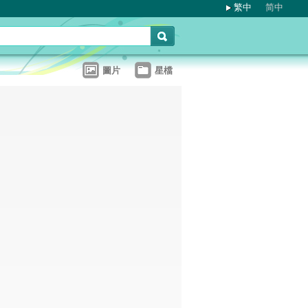
繁中
简中
圖片
星檔