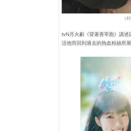
（封
tvN月火劇《背著善宰跑》講
活他而回到過去的熱血粉絲所