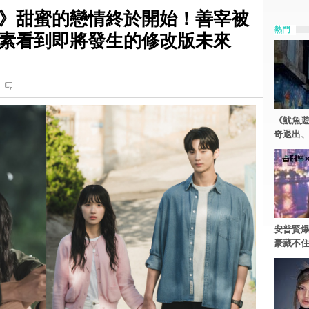
》甜蜜的戀情終於開始！善宰被
熱門
素看到即將發生的修改版未來
《魷魚
奇退出
安普賢爆
豪藏不