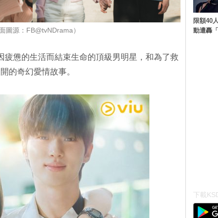
限額40人
動遭轟「
面圖源：FB@tvNDrama）
述因疲憊的生活而結束生命的頂級男明星，和為了救
展開的奇幻愛情故事。
下載KSD