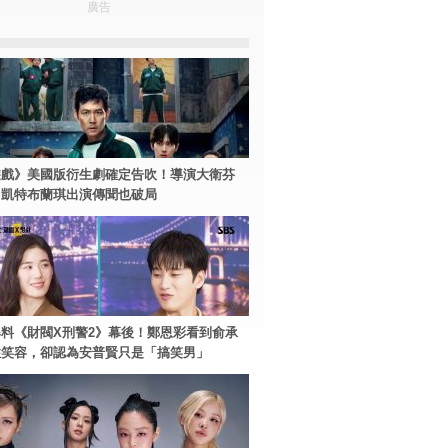
廣告
遊戲》美國版衍生劇確定告吹！導演大衛芬
、凱特布蘭琪出演傳聞也破局
料《財閥X刑警2》幕後！鄭恩彩看到俞承
住笑容，卻認為安普賢只是「搞笑男」