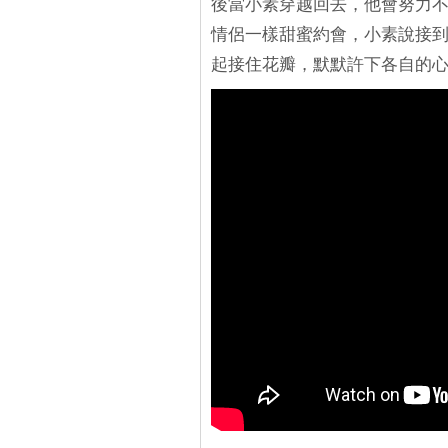
後當小素穿越回去，他會努力不
情侶一樣甜蜜約會，小素說接
起接住花瓣，默默許下各自的