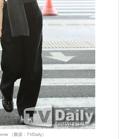
ennie （圖源：TVDaily）