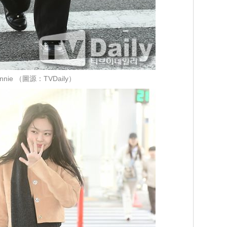
ennie （圖源：TVDaily）