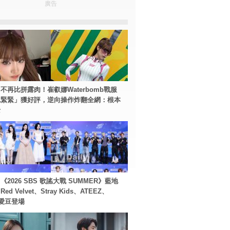
廣告
不再比拼露肉！崔叡娜Waterbomb戰服
包緊緊」獲好評，逆向操作炸翻全網：根本
士
2026 SBS 歌謠大戰 SUMMER》藍地
d Velvet、Stray Kids、ATEEZ、
等愛豆登場