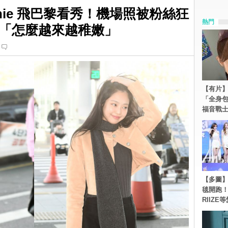
nie 飛巴黎看秀！機場照被粉絲狂
熱門
「怎麼越來越稚嫩」
【有片】
「全身
福音戰
【多圖】《
毯開跑！Re
RIIZE