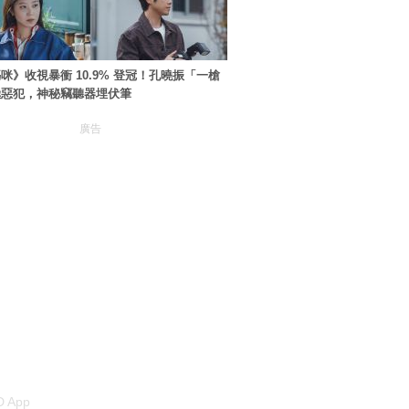
咪》收視暴衝 10.9% 登冠！孔曉振「一槍
極惡犯，神秘竊聽器埋伏筆
廣告
 App