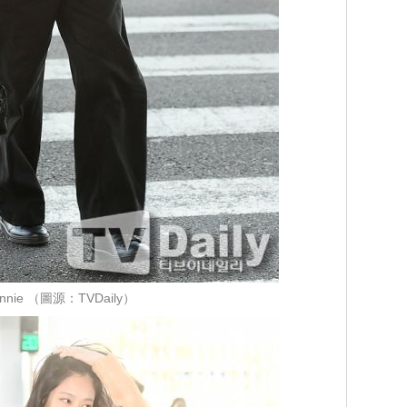
ennie （圖源：TVDaily）