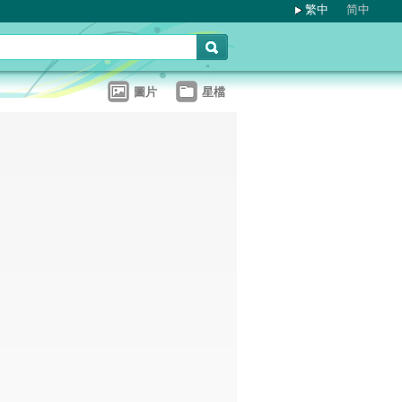
繁中
简中
圖片
星檔