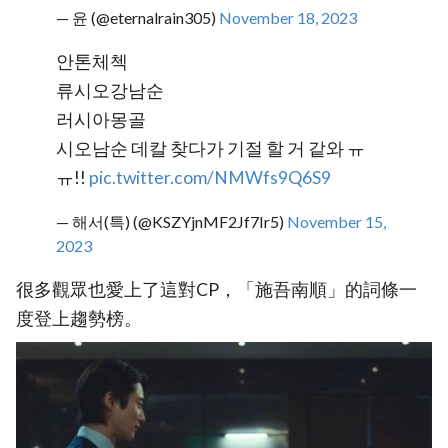
— 윤 (@eternalrain305)
November 18, 2023
안톤체첵
류시오강남순
러시아몽골
시오남순 데칼 찾다가 기절 할 거 같와 ㅠ
ㅠ!!
pic.twitter.com/NMWfs9Q6S9
— 해서(특) (@KSZYjnMF2Jf7Ir5)
November 15,
2023
很多觀眾也愛上了這對CP，「施吾南順」的詞條一
度登上趨勢榜。