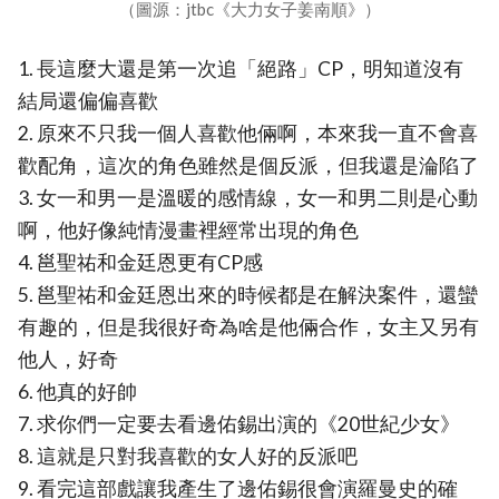
（圖源：jtbc《大力女子姜南順》）
1. 長這麼大還是第一次追「絕路」CP，明知道沒有
結局還偏偏喜歡
2. 原來不只我一個人喜歡他倆啊，本來我一直不會喜
歡配角，這次的角色雖然是個反派，但我還是淪陷了
3. 女一和男一是溫暖的感情線，女一和男二則是心動
啊，他好像純情漫畫裡經常出現的角色
4. 邕聖祐和金廷恩更有CP感
5. 邕聖祐和金廷恩出來的時候都是在解決案件，還蠻
有趣的，但是我很好奇為啥是他倆合作，女主又另有
他人，好奇
6. 他真的好帥
7. 求你們一定要去看邊佑錫出演的《20世紀少女》
8. 這就是只對我喜歡的女人好的反派吧
9. 看完這部戲讓我產生了邊佑錫很會演羅曼史的確