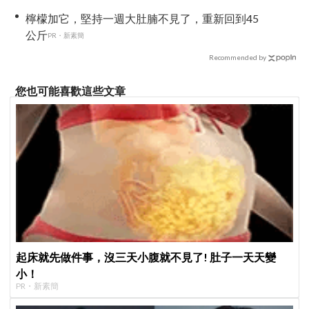
檸檬加它，堅持一週大肚腩不見了，重新回到45
公斤
PR・新素簡
Recommended by
您也可能喜歡這些文章
起床就先做件事，沒三天小腹就不見了! 肚子一天天變
小！
PR・新素簡