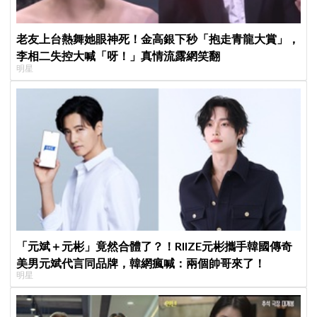
老友上台熱舞她眼神死！金高銀下秒「抱走青龍大賞」，
李相二失控大喊「呀！」真情流露網笑翻
明星
「元斌＋元彬」竟然合體了？！RIIZE元彬攜手韓國傳奇
美男元斌代言同品牌，韓網瘋喊：兩個帥哥來了！
明星