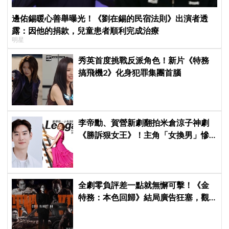
邊佑錫暖心善舉曝光！《劉在錫的民宿法則》出演者透
露：因他的捐款，兒童患者順利完成治療
明星
秀英首度挑戰反派角色！新片《特務
搞飛機2》化身犯罪集團首腦
李帝勳、賀營新劇翻拍米倉涼子神劇
《勝訴狠女王》！主角「女換男」慘
遭韓網炎上：何必買版權？
全劇零負評差一點就無懈可擊！《金
特務：本色回歸》結局廣告狂塞，觀
眾：唯一敗筆