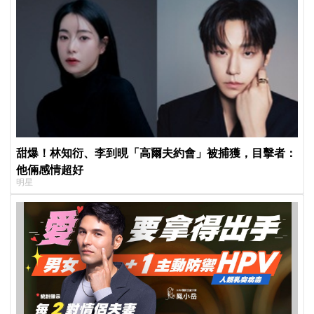
甜爆！林知衍、李到晛「高爾夫約會」被捕獲，目擊者：
他倆感情超好
明星