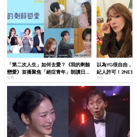
「第二次人生」如何去愛？《我的剩餘
以為YG很自由，
戀愛》首播聚焦「絕症青年」朗讀日記
紀人許可！2NE1 
綜藝
明星
全場淚崩，初見面竟「撞見舊識」！
羨慕少女時代」