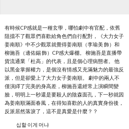
有時候CP感就是一種玄學，哪怕劇中有官配，依舊
阻擋不了觀眾們喜歡給角色們自行配對，《大力女子
姜南順》中不少觀眾就覺得姜南順（李瑜美 飾）和
柳施吾（邊佑錫 飾）CP感大爆棚。 柳施吾是直播帶
貨流通業「杜高」的代表，且是個心理病態者。 他
以黑金掌握權力，是個沒有情感又充滿魅力的最強反
派，但是卻愛上了大力女子姜南順。 劇中的兩人不
僅演繹了完美的身高差，柳施吾還經常上演瞬間變
臉，明明上一秒還是要殺人的陰森面孔，下一秒就因
為姜南順滿面春風，在得知喜歡的人的真實身份後，
反派居然落淚了，這不是真愛是什麼？？
십할 이게 머냐