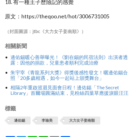
18. 有一種王子歷險記的感覺
原文：https://theqoo.net/hot/3006731005
（封面圖源：jtbc《大力女子姜南順》）
相關新聞
邊佑錫暖心善舉曝光！《劉在錫的民宿法則》出演者透
露：因他的捐款，兒童患者順利完成治療
朱宇宰《青龍系列大獎》得獎後感性發文！曬邊佑錫合
照「20多歲相遇，如今一起站上頒獎舞台」
相隔2年重啟巡迴見面會日程！邊佑錫「The Secret
Library」首爾場圓滿結束，見粉絲四葉草應援淚眼汪汪
標籤
邊佑錫
李瑜美
大力女子姜南順