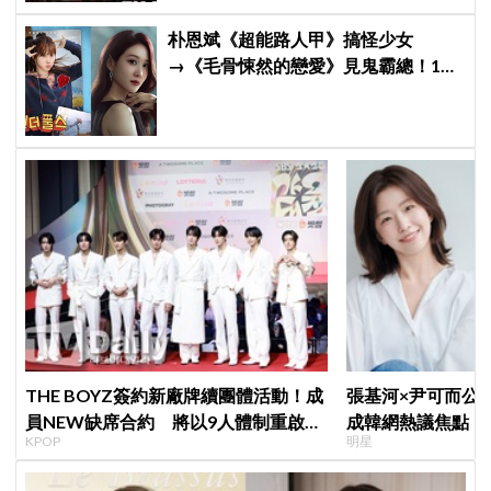
朴恩斌《超能路人甲》搞怪少女
→《毛骨悚然的戀愛》見鬼霸總！180
度反差演技獲讚「信看演員」
THE BOYZ簽約新廠牌續團體活動！成
張基河×尹可而公
員NEW缺席合約 將以9人體制重啟新
成韓網熱議焦點，
KPOP
明星
篇章
媽僅差5歲」