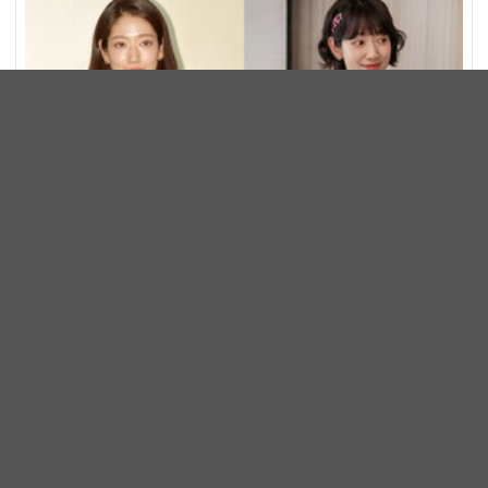
朴信惠、崔泰俊迎二寶倒數！一張照片意外引爆「二胎性
別」熱議
明星