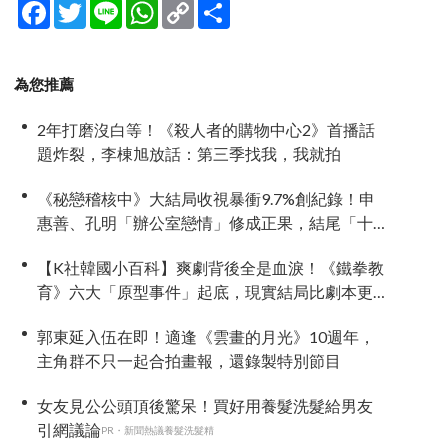
Facebook
Twitter
Line
WhatsApp
Copy
分
Link
享
為您推薦
2年打磨沒白等！《殺人者的購物中心2》首播話
題炸裂，李棟旭放話：第三季找我，我就拍
《秘戀稽核中》大結局收視暴衝9.7%創紀錄！申
惠善、孔明「辦公室戀情」修成正果，結尾「十
指緊扣」甜到蛀牙
【K社韓國小百科】爽劇背後全是血淚！《鐵拳教
育》六大「原型事件」起底，現實結局比劇本更
殘忍！
郭東延入伍在即！適逢《雲畫的月光》10週年，
主角群不只一起合拍畫報，還錄製特別節目
女友見公公頭頂後驚呆！買好用養髮洗髮給男友
引網議論
PR・新聞熱議養髮洗髮精