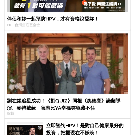
伴侶和妳一起預防HPV，才有資格說愛妳！
PR・台灣癌症基金會
劉在錫追星成功！《劉QUIZ》同框《奧德賽》諾蘭導
演、麥特戴蒙 害羞比YA幸福笑容藏不住
綜藝
立即諮詢HPV！是對自己健康最好的
投資，把握現在不嫌晚！