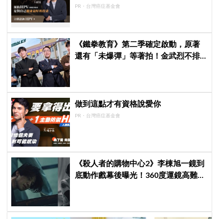
PR・台灣癌症基金會
《鐵拳教育》第二季確定啟動，原著
還有「未爆彈」等著拍！金武烈不排
除「打更大」
做到這點才有資格說愛你
PR・台灣癌症基金會
《殺人者的購物中心2》李棟旭一鏡到
底動作戲幕後曝光！360度運鏡高難度
拍攝超敬業