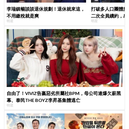
李瑞鎮暢談談退休規劃！退休就來這，
打破多人口團體魔咒
不用繳稅就是爽
二次全員續約，感
明星
明星
「TEAM SVT」
自由了！VIVIZ告贏惡劣所屬社BPM，母公司連爆欠薪黑
幕、泰民THE BOYZ李昇基集體逃亡
明星