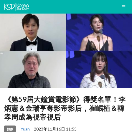
《第59屆大鐘賞電影節》得獎名單！李
炳憲＆金瑞亨奪影帝影后，崔岷植＆韓
孝周成為視帝視后
Yuan
2023年11月16日 11:55
韓劇