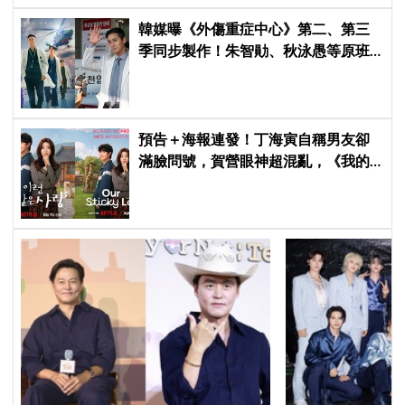
韓媒曝《外傷重症中心》第二、第三
季同步製作！朱智勛、秋泳愚等原班
人馬傳回歸，Netflix回應了
預告＋海報連發！丁海寅自稱男友卻
滿臉問號，賀營眼神超混亂，《我的
荒糖戀愛》定檔8月7日，還沒播就讓
網友瘋猜結局