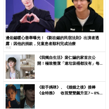
邊佑錫暖心善舉曝光！《劉在錫的民宿法則》出演者透
露：因他的捐款，兒童患者順利完成治療
明星
《我獨自生活》裴仁爀的家首次公
開！極致整潔「連垃圾桶都沒有」每
天必做一件事
《殺手媽咪》、《婚姻之後》接棒
《金特務》 收視雙雙飆升至7～8%
創新高！