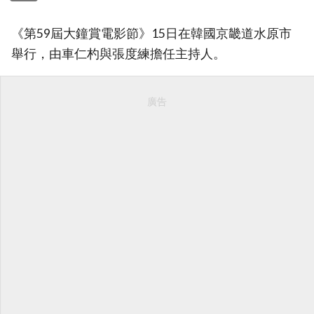
《第59屆大鐘賞電影節》15日在韓國京畿道水原市
舉行，由車仁杓與張度練擔任主持人。
廣告