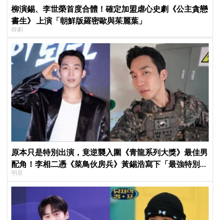
柳演錫、李世榮首度合體！確定加盟虐心史劇《公主貪戀
書生》 上演「朝鮮版羅密歐與茱麗葉」
韓劇
原本只是特別出演，竟逆襲入圍《青龍系列大獎》最佳男
配角！李相二憑《菜鳥伙房兵》黃錫浩寫下「最強特別出
明星
演」傳奇