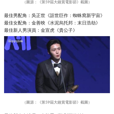
（圖源：《第59屆大鐘賞電影節》截圖）
最佳男配角：吳正世《誆世巨作：蜘蛛窩新宇宙》
最佳女配角：金善映《水泥烏托邦：末日浩劫》
最佳新人男演員：金宣虎《貴公子》
（圖源：《第59屆大鐘賞電影節》截圖）