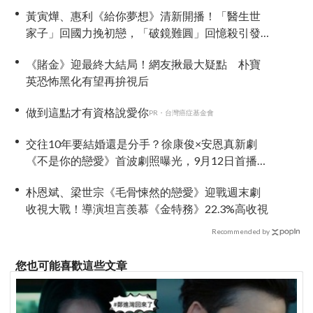
黃寅燁、惠利《給你夢想》清新開播！「醫生世
家子」回國力挽初戀，「破鏡難圓」回憶殺引發
全網現實共鳴
《賭金》迎最終大結局！網友揪最大疑點 朴寶
英恐怖黑化有望再拚視后
做到這點才有資格說愛你
PR・台灣癌症基金會
交往10年要結婚還是分手？徐康俊×安恩真新劇
《不是你的戀愛》首波劇照曝光，9月12日首播引
期待
朴恩斌、梁世宗《毛骨悚然的戀愛》迎戰週末劇
收視大戰！導演坦言羨慕《金特務》22.3%高收視
Recommended by
您也可能喜歡這些文章