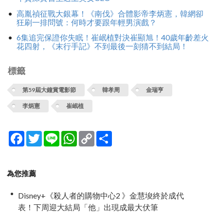
高胤禎征戰大銀幕！《南伐》合體影帝李炳憲，韓網卻
狂刷一排問號：何時才要跟年輕男演戲？
6集追完保證你失眠！崔岷植對決崔顯旭！40歲年齡差火
花四射，《末行手記》不到最後一刻猜不到結局！
標籤
第59屆大鐘賞電影節
韓孝周
金瑞亨
李炳憲
崔岷植
Facebook
Twitter
Line
WhatsApp
Copy
分
Link
享
為您推薦
Disney+《殺人者的購物中心2 》金慧埈終於成代
表！下周迎大結局「他」出現成最大伏筆