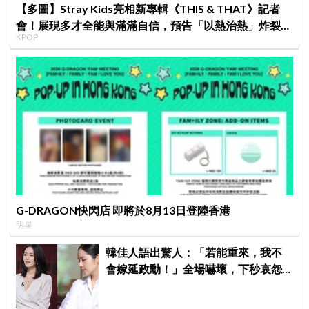
【多圖】Stray Kids亮相新專輯《THIS & THAT》記者
會！展現多才全能與滿滿自信，預告「以熱治熱」炸裂夏
KPOP
日音樂圈
G-DRAGON快閃店 即將於8月13日登陸香港
明星
韓佳人語出驚人：「若能重來，我不
會嫁延政勳！」全場嚇壞，下秒哀怨
曝真實原因笑翻